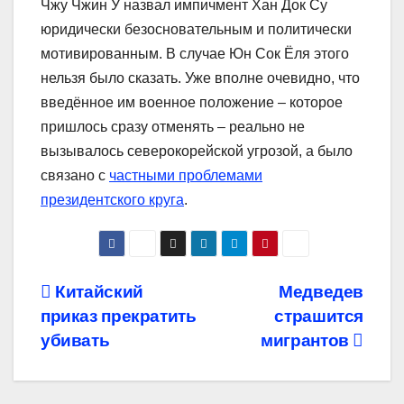
Чжу Чжин У назвал импичмент Хан Док Су
юридически безосновательным и политически
мотивированным. В случае Юн Сок Ёля этого
нельзя было сказать. Уже вполне очевидно, что
введённое им военное положение – которое
пришлось сразу отменять – реально не
вызывалось северокорейской угрозой, а было
связано с
частными проблемами
президентского круга
.
Навигация
Китайский
Медведев
приказ прекратить
страшится
по
убивать
мигрантов
записям