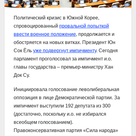
Политический кризис в Южной Корее,
спровоцированный
провальной попыткой
ввести военное положение
, продолжается и
обостряется на новых витках. Президент Юн
Сок Ёль
уже подвергнут импичменту
. Сегодня
парламент проголосовал за импичмент и.о.
главы государства – премьер-министру Хан
Док Су.
Инициировала голосование леволиберальная
оппозиция в лице Демократической партии. За
импичмент выступили 192 депутата из 300
(достаточно, поскольку и.о. не избирался
всеобщем голосованием).
Правоконсервативная партия «Сила народа»