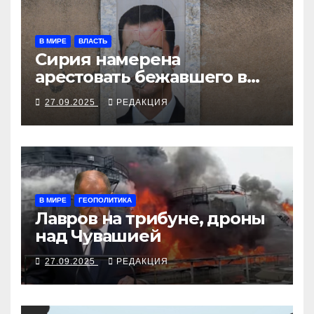
В МИРЕ
ВЛАСТЬ
Сирия намерена
арестовать бежавшего в
Москву экс-диктатора
27.09.2025
РЕДАКЦИЯ
В МИРЕ
ГЕОПОЛИТИКА
Лавров на трибуне, дроны
над Чувашией
27.09.2025
РЕДАКЦИЯ