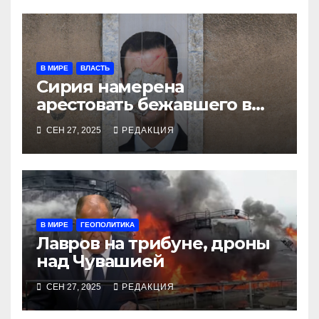
В МИРЕ
ВЛАСТЬ
Сирия намерена
арестовать бежавшего в
Москву экс-диктатора
СЕН 27, 2025
РЕДАКЦИЯ
В МИРЕ
ГЕОПОЛИТИКА
Лавров на трибуне, дроны
над Чувашией
СЕН 27, 2025
РЕДАКЦИЯ