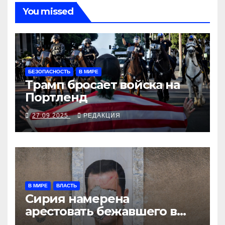
You missed
БЕЗОПАСНОСТЬ
В МИРЕ
Трамп бросает войска на
Портленд
27.09.2025
РЕДАКЦИЯ
В МИРЕ
ВЛАСТЬ
Сирия намерена
арестовать бежавшего в
Москву экс-диктатора