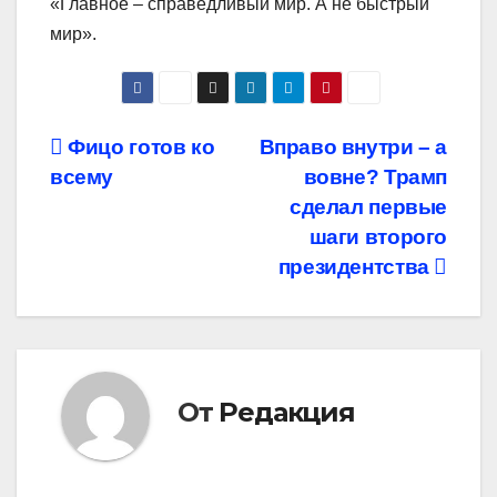
«Главное – справедливый мир. А не быстрый
мир».
Навигация
Фицо готов ко
Вправо внутри – а
всему
вовне? Трамп
по
сделал первые
записям
шаги второго
президентства
От
Редакция