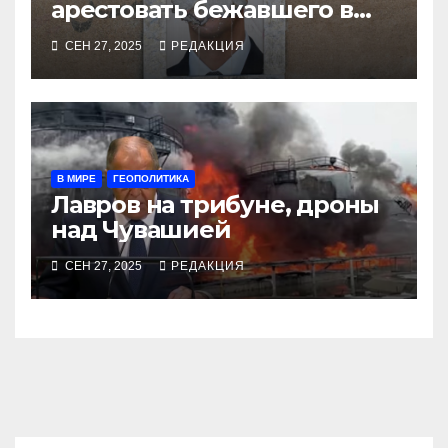
арестовать бежавшего в
Москву экс-диктатора
СЕН 27, 2025
РЕДАКЦИЯ
В МИРЕ
ГЕОПОЛИТИКА
Лавров на трибуне, дроны
над Чувашией
СЕН 27, 2025
РЕДАКЦИЯ