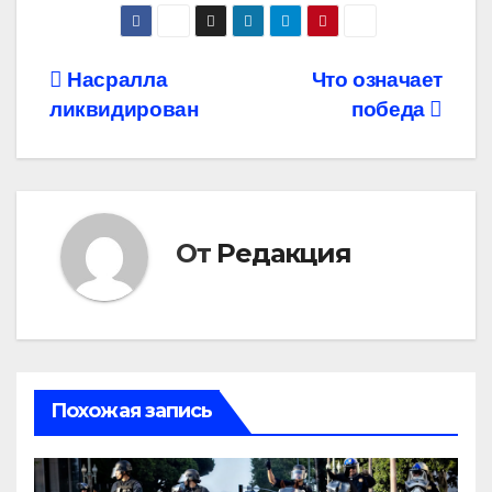
Навигация
Насралла
Что означает
ликвидирован
победа
по
записям
От
Редакция
Похожая запись