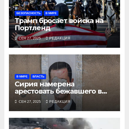
БЕЗОПАСНОСТЬ
В МИРЕ
Трамп бросает войска на
Портленд
СЕН 27, 2025
РЕДАКЦИЯ
В МИРЕ
ВЛАСТЬ
Сирия намерена
арестовать бежавшего в
Москву экс-диктатора
СЕН 27, 2025
РЕДАКЦИЯ