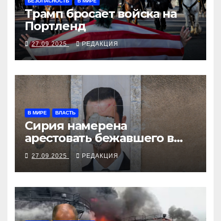
БЕЗОПАСНОСТЬ
В МИРЕ
Трамп бросает войска на
Портленд
27.09.2025
РЕДАКЦИЯ
В МИРЕ
ВЛАСТЬ
Сирия намерена
арестовать бежавшего в
Москву экс-диктатора
27.09.2025
РЕДАКЦИЯ