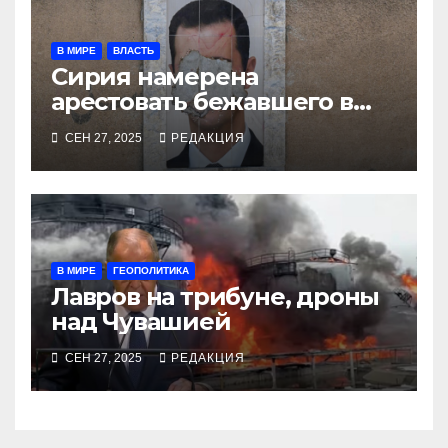
В МИРЕ
ВЛАСТЬ
Сирия намерена
арестовать бежавшего в
Москву экс-диктатора
СЕН 27, 2025
РЕДАКЦИЯ
В МИРЕ
ГЕОПОЛИТИКА
Лавров на трибуне, дроны
над Чувашией
СЕН 27, 2025
РЕДАКЦИЯ