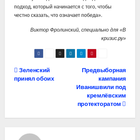
подход, который начинается с того, чтобы
честно сказать, что означает победа».
Виктор Фролинский, специально для «В
кризис.ру»
Навигация
Зеленский
Предвыборная
принял обоих
кампания
по
Иванишвили под
записям
кремлёвским
протекторатом