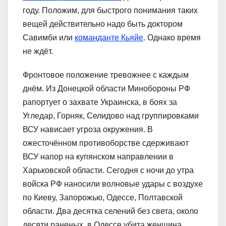
году. Положим, для быстрого понимания таких
вещей действительно надо быть доктором
Савимби или
команданте Кьяйе
. Однако время
не ждёт.
Фронтовое положение тревожнее с каждым
днём. Из Донецкой области Минобороны РФ
рапортует о захвате Украинска, в боях за
Угледар, Горняк, Селидово над группировками
ВСУ нависает угроза окружения. В
ожесточённом противоборстве сдерживают
ВСУ напор на купянском направлении в
Харьковской области. Сегодня с ночи до утра
войска РФ наносили волновые удары с воздухе
по Киеву, Запорожью, Одессе, Полтавской
области. Два десятка селений без света, около
десяти раненых, в Одессе убита женщина.