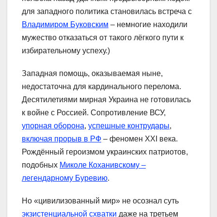
для западного политика становилась встреча с
Владимиром Буковским
– немногие находили
мужество отказаться от такого лёгкого пути к
избирательному успеху.)
Западная помощь, оказываемая ныне,
недостаточна для кардинального перелома.
Десятилетиями мирная Украина не готовилась
к войне с Россией. Сопротивление ВСУ,
упорная оборона
,
успешные контрудары
,
включая прорыв в РФ
– феномен XXI века.
Рождённый героизмом украинских патриотов,
подобных
Миколе Коханивскому –
легендарному Буревию
.
Но «цивилизованный мир» не осознал суть
экзистенциальной схватки
даже на третьем