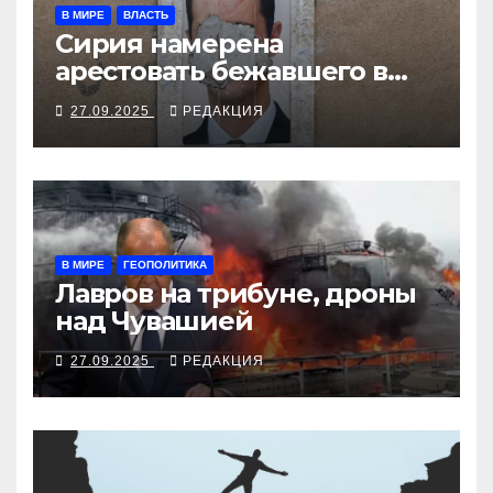
В МИРЕ
ВЛАСТЬ
Сирия намерена
арестовать бежавшего в
Москву экс-диктатора
27.09.2025
РЕДАКЦИЯ
В МИРЕ
ГЕОПОЛИТИКА
Лавров на трибуне, дроны
над Чувашией
27.09.2025
РЕДАКЦИЯ