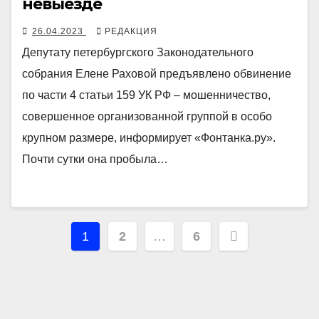
невыезде
26.04.2023
РЕДАКЦИЯ
Депутату петербургского Законодательного
собрания Елене Раховой предъявлено обвинение
по части 4 статьи 159 УК РФ – мошенничество,
совершенное организованной группой в особо
крупном размере, информирует «Фонтанка.ру».
Почти сутки она пробыла…
Навигация
1
2
…
6
по
записям