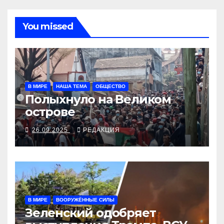
You missed
В МИРЕ
НАША ТЕМА
ОБЩЕСТВО
Полыхнуло на Великом
острове
26.09.2025
РЕДАКЦИЯ
В МИРЕ
ВООРУЖЁННЫЕ СИЛЫ
Зеленский одобряет