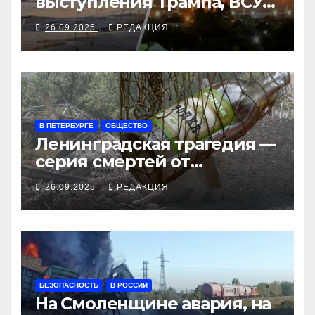
выступления Трампа, ВСУ
закрыли Добропольский
26.09.2025
РЕДАКЦИЯ
рубеж
В ПЕТЕРБУРГЕ
ОБЩЕСТВО
Ленинградская трагедия —
серия смертей от
алкосуррогата
26.09.2025
РЕДАКЦИЯ
БЕЗОПАСНОСТЬ
В РОССИИ
На Смоленщине авария, на