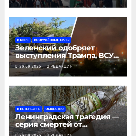
В МИРЕ
ВООРУЖЁННЫЕ СИЛЫ
Зеленский одобряет
выступления Трампа, ВСУ
закрыли Добропольский
26.09.2025
РЕДАКЦИЯ
рубеж
В ПЕТЕРБУРГЕ
ОБЩЕСТВО
Ленинградская трагедия —
серия смертей от
алкосуррогата
26.09.2025
РЕДАКЦИЯ