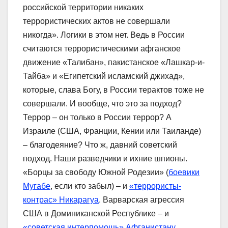
российской территории никаких
террористических актов не совершали
никогда». Логики в этом нет. Ведь в России
считаются террористическими афганское
движение «Талибан», пакистанское «Лашкар-и-
Тайба» и «Египетский исламский джихад»,
которые, слава Богу, в России терактов тоже не
совершали. И вообще, что это за подход?
Террор – он только в России террор? А
Израиле (США, Франции, Кении или Таиланде)
– благодеяние? Что ж, давний советский
подход. Наши разведчики и ихние шпионы.
«Борцы за свободу Южной Родезии» (
боевики
Мугабе
, если кто забыл) – и
«террористы-
контрас» Никарагуа
. Варварская агрессия
США в Доминиканской Республике – и
«советская интерпомощь» Афганистану
…