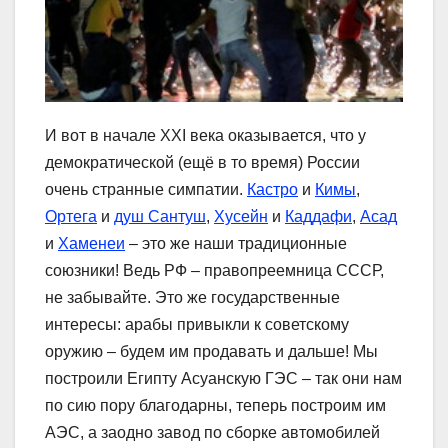
И вот в начале XXI века оказывается, что у
демократической (ещё в то время) России
очень странные симпатии.
Кастро
и
Кимы
,
Ортега
и
душ Сантуш
,
Хусейн
и
Каддафи
,
Асад
и
Хаменеи
– это же наши традиционные
союзники! Ведь РФ – правопреемница СССР,
не забывайте. Это же государственные
интересы: арабы привыкли к советскому
оружию – будем им продавать и дальше! Мы
построили Египту Асуанскую ГЭС – так они нам
по сию пору благодарны, теперь построим им
АЭС, а заодно завод по сборке автомобилей