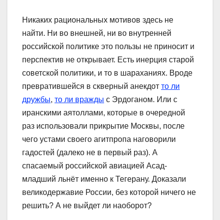
Никаких рациональных мотивов здесь не
найти. Ни во внешней, ни во внутренней
российской политике это пользы не приносит и
перспектив не открывает. Есть инерция старой
советской политики, и то в шараханиях. Вроде
превратившейся в скверный анекдот
то ли
дружбы
,
то ли вражды
с Эрдоганом. Или с
иранскими аятоллами, которые в очередной
раз использовали прикрытие Москвы, после
чего устами своего агитпропа наговорили
гадостей (далеко не в первый раз). А
спасаемый российской авиацией Асад-
младший льнёт именно к Тегерану. Доказали
великодержавие России, без которой ничего не
решить? А не выйдет ли наоборот?