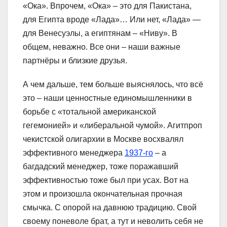
«Ока». Впрочем, «Ока» – это для Пакистана,
для Египта вроде «Лада»… Или нет, «Лада» —
для Венесуэлы, а египтянам – «Ниву». В
общем, неважно. Все они – наши важные
партнёры и близкие друзья.
А чем дальше, тем больше выяснялось, что всё
это – наши ценностные единомышленники в
борьбе с «тотальной американской
гегемонией» и «либеральной чумой». Агитпроп
чекистской олигархии в Москве восхвалял
эффективного менеджера
1937-го
– а
багдадский менеджер, тоже поражавший
эффективностью тоже был при усах. Вот на
этом и произошла окончательная прочная
смычка. С опорой на давнюю традицию. Свой
своему поневоле брат, а тут и неволить себя не