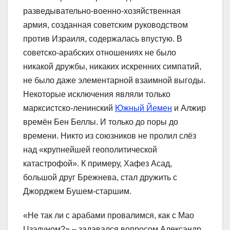
разведывательно-военно-хозяйственная
армия, созданная советским руководством
против Израиля, содержалась впустую. В
советско-арабских отношениях не было
никакой дружбы, никаких искренних симпатий,
не было даже элементарной взаимной выгоды.
Некоторые исключения являли только
марксистско-ленинский
Южный Йемен
и Алжир
времён Бен Беллы. И только до поры до
времени. Никто из союзников не пролил слёз
над «крупнейшей геополитической
катастрофой». К примеру, Хафез Асад,
большой друг Брежнева, стал дружить с
Джорджем Бушем-старшим.
«Не так ли с арабами провалимся, как с Мао
Цзэдуном?» – задавался вопросом Александр