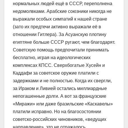
нормальных людей ещё в СССР, переполнена
недомолвками. Арабские союзники никогда не
выражали особых симпатий к нашей стране
(зато их предтечи активно выражали её в
отношении Гитлера). За Асуанскую плотину
египтяне больше СССР ругают, чем благодарят.
Советскую помощь предпочитали принимать
бесплатно, играя на идеологических
комплексах КПСС. Сверхбогатые Хусейн и
Каддафи за советское оружие платили с
задержками и не полностью. Когда их свергли,
за Ираком и Ливией остались миллиардные
непогашенные долги. А вот за французские
«Миражи» или даже бразильские «Каскавелы»
платили исправно. Но на благосостоянии
советско-российских чиновников, «ведущих
направление», это не отражалось.