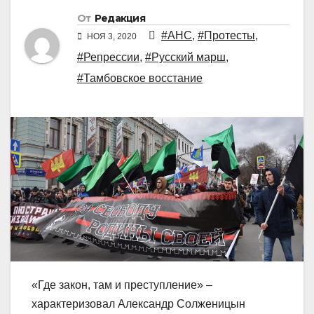
От
Редакция
#АНС
,
#Протесты
,
НОЯ 3, 2020
#Репрессии
,
#Русский марш
,
#Тамбовское восстание
«Где закон, там и преступление» –
характеризовал Александр Солженицын