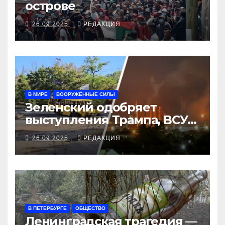
острове
26.09.2025
РЕДАКЦИЯ
В МИРЕ
ВООРУЖЁННЫЕ СИЛЫ
Зеленский одобряет
выступления Трампа, ВСУ
закрыли Добропольский
26.09.2025
РЕДАКЦИЯ
рубеж
В ПЕТЕРБУРГЕ
ОБЩЕСТВО
Ленинградская трагедия —