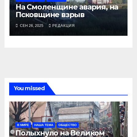
На Смоленщине авария, на
Псковщине взрыв
СЕН 26, 2025
РЕДАКЦИЯ
You missed
В МИРЕ
НАША ТЕМА
ОБЩЕСТВО
Полыхнуло на Великом