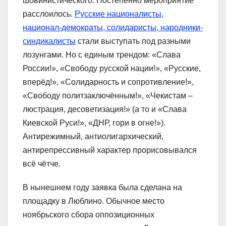
шовинистического. Постепенно мероприятие
расслоилось.
Русские националисты,
национал-демократы, солидаристы, народники-
синдикалисты
стали выступать под разными
лозунгами. Но с единым трендом: «Слава
России!», «Свободу русской нации!», «Русские,
вперёд!», «Солидарность и сопротивление!»,
«Свободу политзаключённым!», «Чекистам –
люстрация, десоветизация!» (а то и «Слава
Киевской Руси!», «ДНР, гори в огне!»).
Антирежимный, антиолигархический,
антирепрессивный характер прорисовывался
всё чётче.
В нынешнем году заявка была сделана на
площадку в Люблино. Обычное место
ноябрьского сбора оппозиционных