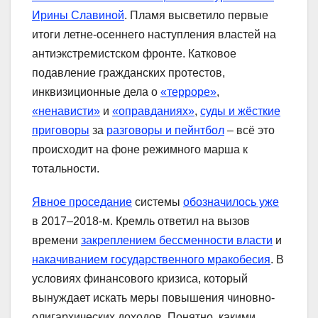
Ирины Славиной
. Пламя высветило первые
итоги летне-осеннего наступления властей на
антиэкстремистском фронте. Катковое
подавление гражданских протестов,
инквизиционные дела о
«терроре»
,
«ненависти»
и
«оправданиях»
,
суды и жёсткие
приговоры
за
разговоры и пейнтбол
– всё это
происходит на фоне режимного марша к
тотальности.
Явное проседание
системы
обозначилось уже
в 2017–2018-м. Кремль ответил на вызов
времени
закреплением бессменности власти
и
накачиванием государственного мракобесия
. В
условиях финансового кризиса, который
вынуждает искать меры повышения чиновно-
олигархических доходов. Понятно, какими