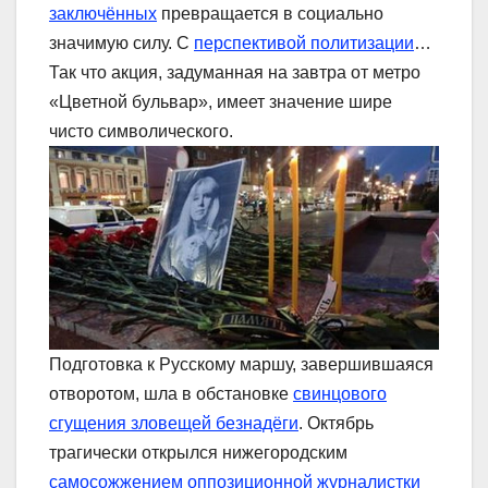
заключённых
превращается в социально
значимую силу. С
перспективой политизации
…
Так что акция, задуманная на завтра от метро
«Цветной бульвар», имеет значение шире
чисто символического.
Подготовка к Русскому маршу, завершившаяся
отворотом, шла в обстановке
свинцового
сгущения зловещей безнадёги
. Октябрь
трагически открылся нижегородским
самосожжением оппозиционной журналистки