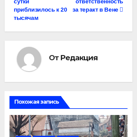
записям
сутки
ответственность
приблизилось к 20
за теракт в Вене
тысячам
От
Редакция
Похожая запись