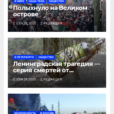
В МИРЕ
НАША ТЕМА
ОБЩЕСТВО
Полыхнуло на Великом
острове
СЕН 26, 2025
РЕДАКЦИЯ
В ПЕТЕРБУРГЕ
ОБЩЕСТВО
Ленинградская трагедия —
серия смертей от
алкосуррогата
СЕН 26, 2025
РЕДАКЦИЯ
БЕЗОПАСНОСТЬ
В РОССИИ