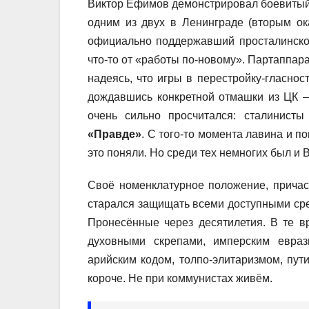
Виктор Ефимов демонстрировал боевитый с
одним из двух в Ленинграде (вторым о
официально поддержавший просталинск
что-то от «работы по-новому». Партаппар
надеясь, что игры в перестройку-гласнос
дождавшись конкретной отмашки из ЦК –
очень сильно просчитался: сталинисты
«Правде»
. С того-то момента лавина и 
это поняли. Но среди тех немногих был и
Своё номенклатурное положение, причаст
старался защищать всеми доступными сред
Пронесённые через десятилетия. В те в
духовными скрепами, имперским евраз
арийским кодом, толпо-элитаризмом, пути
короче. Не при коммунистах живём.