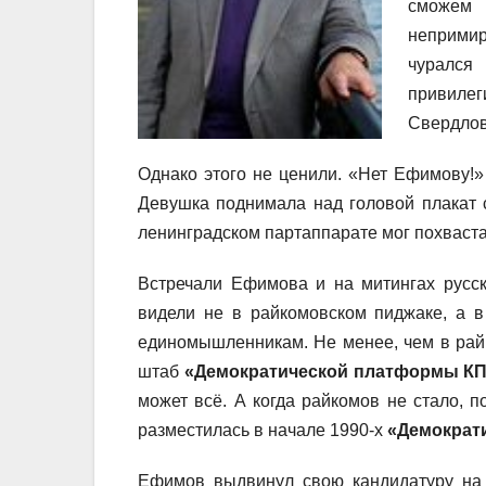
сможем 
непримир
чурался
привиле
Свердлов
Однако этого не ценили. «Нет Ефимову!»
Девушка поднимала над головой плакат 
ленинградском партаппарате мог похваста
Встречали Ефимова и на митингах русск
видели не в райкомовском пиджаке, а в
единомышленникам. Не менее, чем в райко
штаб
«Демократической платформы К
может всё. А когда райкомов не стало, 
разместилась в начале 1990-х
«Демократ
Ефимов выдвинул свою кандидатуру н