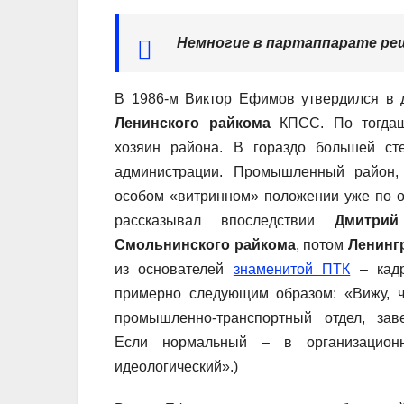
Немногие в партаппарате ре
В 1986-м Виктор Ефимов утвердился в 
Ленинского райкома
КПСС. По тогдаш
хозяин района. В гораздо большей ст
администрации. Промышленный район,
особом «витринном» положении уже по о
рассказывал впоследствии
Дмитрий
Смольнинского райкома
, потом
Ленинг
из основателей
знаменитой ПТК
– кадр
примерно следующим образом: «Вижу, ч
промышленно-транспортный отдел, зав
Если нормальный – в организацион
идеологический».)