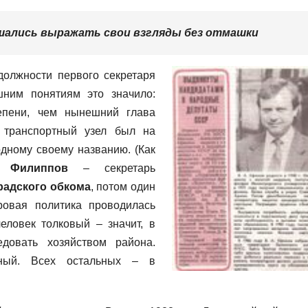
шались выражать свои взгляды без отмашки
должности первого секретаря
ним понятиям это значило:
епени, чем нынешний глава
 транспортный узел был на
дному своему названию. (Как
 Филиппов
– секретарь
радского обкома
, потом один
овая политика проводилась
еловек толковый – значит, в
едовать хозяйством района.
ный. Всех остальных – в