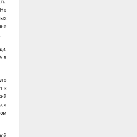
ть,
 Не
ных
мне
.
ди.
ё в
его
л к
кий
ься
ком
мой