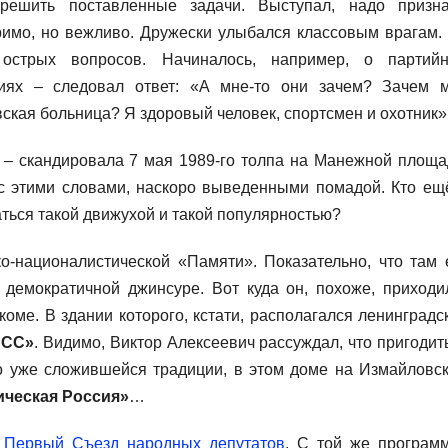
решить поставленные задачи. Выступал, надо призна
имо, но вежливо. Дружески улыбался классовым врагам.
 острых вопросов. Начиналось, например, о партий
гиях – следовал ответ: «А мне-то они зачем? Зачем 
ская больница? Я здоровый человек, спортсмен и охотник»
 – скандировала 7 мая 1989-го толпа на Манежной площа
с этими словами, наскоро выведенными помадой. Кто ещ
ться такой движухой и такой популярностью?
о-националистической «Памяти». Показательно, что там 
 демократичной джинсуре. Вот куда он, похоже, приходи
ме. В здании которого, кстати, располагался ленинградс
ПСС»
. Видимо, Виктор Алексеевич рассуждал, что пригодит
по уже сложившейся традиции, в этом доме на Измайловс
ическая Россия»
…
а
Первый Съезд народных депутатов
. С той же програм