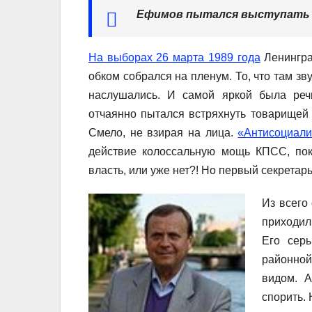
Ефимов пытался выступать 
На выборах 26 марта 1989 года
Ленингра
обком собрался на пленум. То, что там зву
наслушались. И самой яркой была реч
отчаянно пытался встряхнуть товарищей 
Смело, не взирая на лица.
«Антисоциали
действие колоссальную мощь КПСС, поко
власть, или уже нет?! Но первый секретар
Из всего
приходил
Его серы
районно
видом. 
спорить.