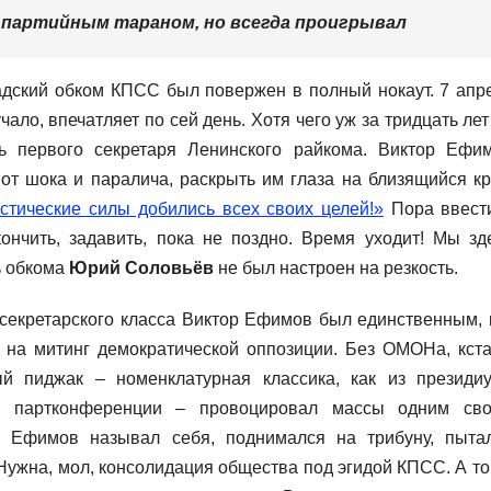
партийным тараном, но всегда проигрывал
дский обком КПСС был повержен в полный нокаут. 7 апр
чало, впечатляет по сей день. Хотя чего уж за тридцать лет
ь первого секретаря Ленинского райкома. Виктор Ефи
от шока и паралича, раскрыть им глаза на близящийся кр
стические силы добились всех своих целей!»
Пора ввест
нчить, задавить, пока не поздно. Время уходит! Мы зд
ь обкома
Юрий Соловьёв
не был настроен на резкость.
 секретарского класса Виктор Ефимов был единственным, 
 на митинг демократической оппозиции. Без ОМОНа, кста
й пиджак – номенклатурная классика, как из президи
й партконференции – провоцировал массы одним св
А Ефимов называл себя, поднимался на трибуну, пыта
 Нужна, мол, консолидация общества под эгидой КПСС. А то