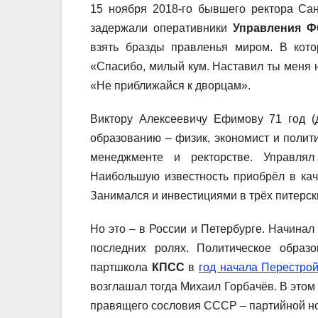
15 ноября 2018-го бывшего ректора Санк
задержали оперативники
Управления 
взять бразды правленья миром. В кот
«Спасибо, милый кум. Наставил ты меня 
«Не приближайся к дворцам».
Виктору Алексеевичу Ефимову 71 год 
образованию – физик, экономист и полит
менеджменте и ректорстве. Управлял
Наибольшую известность приобрёл в кач
Занимался и инвестициями в трёх питерск
Но это – в России и Петербурге. Начина
последних ролях. Политическое образ
партшкола
КПСС
в
год начала Перестро
возглашал тогда Михаил Горбачёв. В этом
правящего сословия СССР – партийной н