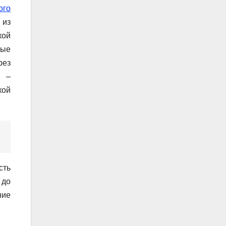
ого
 из
кой
ные
рез
й –
кой
сть
 до
ние