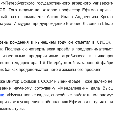
т-Петербургского государственного аграрного университ
ФСБ
. Того ведомства, которое профессор Ефимов призы
орый раз вспоминается басня Ивана Андреевича Крыло
на ум». И мудрое предупреждение Евгения Львовича Швар
(день рождения в нынешнем году он отметил в СИЗО).
ик. Последнюю четверть века провёл в предпринимательст
 известными предприятиями агробизнеса и пищепро
естве гендиректора 1-й Петербургской макаронной фабри
их банках продовольственного и земельного профиля.
л же Виктор Ефимов в СССР и Ленинграде. Тоже далеко не
ование научному сотруднику «Менделеевки» дала Выс
йки
. «Нужны новые кадры, способные работать по-новому»
 призыве к ускорению и обновлению Ефимов и вступил в р
оменклатуры.