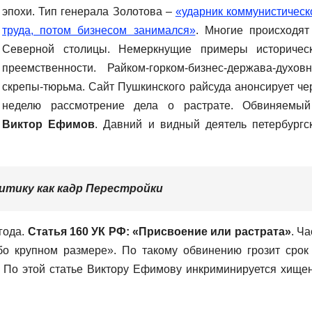
эпохи. Тип генерала Золотова –
«ударник коммунистическ
труда, потом бизнесом занимался»
. Многие происходят
Северной столицы. Немеркнущие примеры историчес
преемственности. Райком-горком-бизнес-держава-духов
скрепы-тюрьма. Сайт Пушкинского райсуда анонсирует че
неделю рассмотрение дела о растрате. Обвиняемы
Виктор Ефимов
. Давний и видный деятель петербургс
итику как кадр Перестройки
года.
Статья 160 УК РФ: «Присвоение или растрата»
. Ча
бо крупном размере». По такому обвинению грозит срок
. По этой статье Виктору Ефимову инкриминируется хище