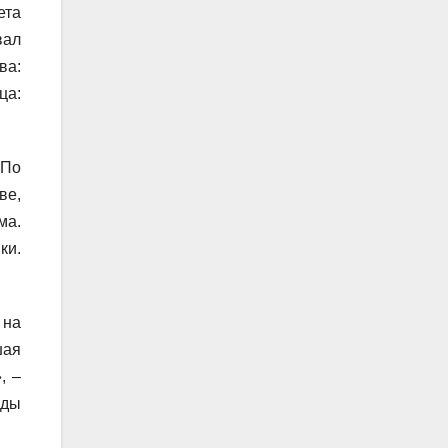
ета
вал
ва:
ца:
 По
ве,
ма.
ки.
 на
шая
, –
яды