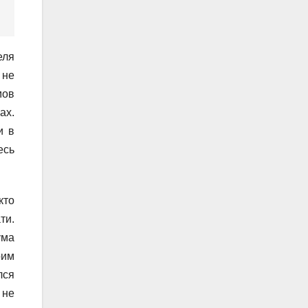
еля
 не
мов
ах.
и в
есь
кто
ти.
ума
оим
лся
 не