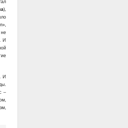
тал
ва
),
ыло
л»,
 не
. И
ной
гие
. И
ды.
с –
ом,
зм,