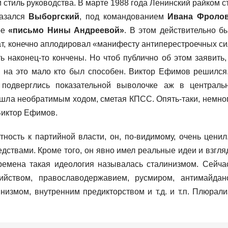
тиль руководства. В марте 1988 года Ленинский райком с
казался
Выборгский
, под командованием
Ивана Фроло
ое
«письмо Нины Андреевой»
. В этом действительно б
ат, конечно аплодировал «манифесту антиперестроечных си
ть наконец-то кончены. Но чтоб публично об этом заявить,
 на это мало кто был способен. Виктор Ефимов решился
 подверглись показательной выволочке аж в централь
пошла необратимым ходом, сметая КПСС. Опять-таки, немно
 Виктор Ефимов.
ность к партийной власти, он, по-видимому, очень ценил
ствами. Кроме того, он явно имел реальные идеи и взгля
ремена такая идеология называлась сталинизмом. Сейча
ийством, православодержавием, русмиром, антимайдан
низмом, внутренним предикторством и т.д. и т.п. Плюрали