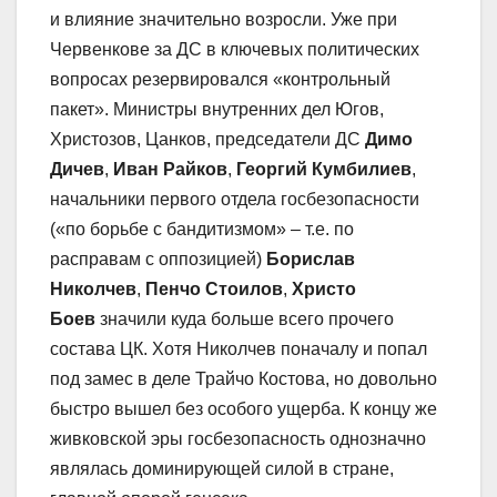
и влияние значительно возросли. Уже при
Червенкове за ДС в ключевых политических
вопросах резервировался «контрольный
пакет». Министры внутренних дел Югов,
Христозов, Цанков, председатели ДС
Димо
Дичев
,
Иван Райков
,
Георгий Кумбилиев
,
начальники первого отдела госбезопасности
(«по борьбе с бандитизмом» – т.е. по
расправам с оппозицией)
Борислав
Николчев
,
Пенчо Стоилов
,
Христо
Боев
значили куда больше всего прочего
состава ЦК. Хотя Николчев поначалу и попал
под замес в деле Трайчо Костова, но довольно
быстро вышел без особого ущерба. К концу же
живковской эры госбезопасность однозначно
являлась доминирующей силой в стране,