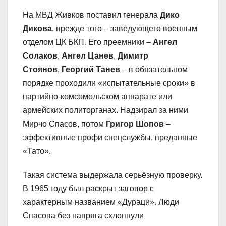
На МВД Живков поставил генерала
Дико
Дикова
, прежде того – заведующего военным
отделом ЦК БКП. Его преемники –
Ангел
Солаков
,
Ангел Цанев
,
Димитр
Стоянов
,
Георгий Танев
– в обязательном
порядке проходили «испытательные сроки» в
партийно-комсомольском аппарате или
армейских политорганах. Надзирал за ними
Мирчо Спасов, потом
Григор Шопов
–
эффективные профи спецслужбы, преданные
«Тато».
Такая система выдержала серьёзную проверку.
В 1965 году был раскрыт заговор с
характерным названием «Дураци». Люди
Спасова без напряга схлопнули