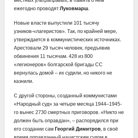
местных ультраправых, в память о нём
ежегодно проводят
Луковмарш
.
Новые власти выпустили 101 тысячу
узников-«лагеристов». Так, по крайней мере,
утверждается в коммунистических источниках.
Арестовали 29 тысяч человек, предъявив
обвинения 11 тысячам. 428 из 800
«легионеров» болгарской бригады СС
вернулась домой – их судили, но никого не
казнили.
С другой стороны, созданный коммунистами
«Народный суд» за четыре месяца 1944–1945-
го вынес 2730 смертных приговоров. «Никто не
должен быть оправдан», – распорядился при
его создании сам
Георгий Димитров
, в своё
время оправданный нацистским судом в