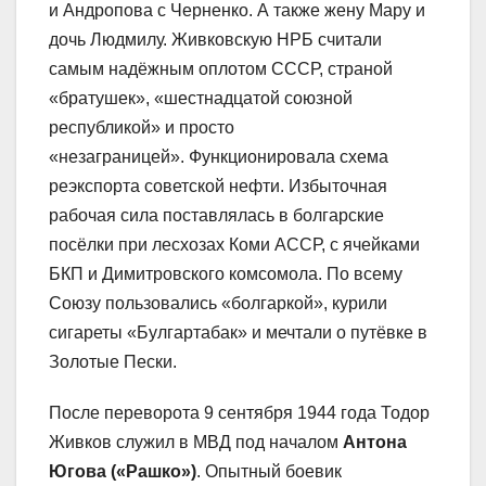
и Андропова с Черненко. А также жену Мару и
дочь Людмилу. Живковскую НРБ считали
самым надёжным оплотом СССР, страной
«братушек», «шестнадцатой союзной
республикой» и просто
«незаграницей». Функционировала схема
реэкспорта советской нефти. Избыточная
рабочая сила поставлялась в болгарские
посёлки при лесхозах Коми АССР, с ячейками
БКП и Димитровского комсомола. По всему
Союзу пользовались «болгаркой», курили
сигареты «Булгартабак» и мечтали о путёвке в
Золотые Пески.
После переворота 9 сентября 1944 года Тодор
Живков служил в МВД под началом
Антона
Югова («Рашко»)
. Опытный боевик