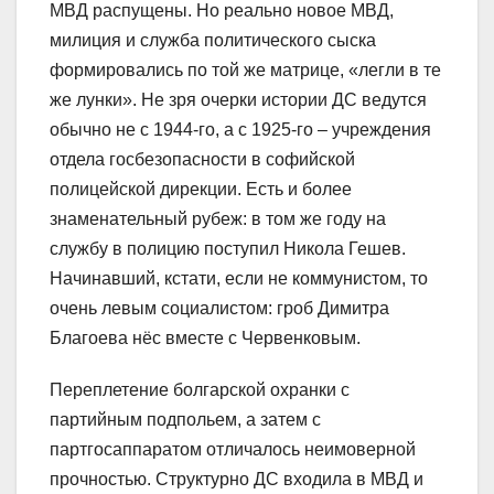
МВД распущены. Но реально новое МВД,
милиция и служба политического сыска
формировались по той же матрице, «легли в те
же лунки». Не зря очерки истории ДС ведутся
обычно не с 1944-го, а с 1925-го – учреждения
отдела госбезопасности в софийской
полицейской дирекции. Есть и более
знаменательный рубеж: в том же году на
службу в полицию поступил Никола Гешев.
Начинавший, кстати, если не коммунистом, то
очень левым социалистом: гроб Димитра
Благоева нёс вместе с Червенковым.
Переплетение болгарской охранки с
партийным подпольем, а затем с
партгосаппаратом отличалось неимоверной
прочностью. Структурно ДС входила в МВД и