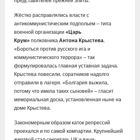
представителей прежней элиты.
Жёстко расправлялись власти с
антикоммунистическим подпольем – типа
военной организации
«Царь
Крум»
полковника
Антона Крыстева
.
«Бороться против русского ига и
коммунистического террора» – так
формулировалась главная уставная задача.
Крыстева повесили, соратников надолго
отправили в лагеря. «Болгария выжила,
потому что имела таких сыновей» – гласит
мемориальная доска, установленная ныне на
доме Крыстева.
Закономерным образом каток репрессий
проехался и по самой компартии. Крупнейшей
жертвой стал секретарь ЦК и вице-