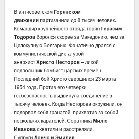
В антисоветском
Горянском
движении
партизанили до 8 тысяч человек.
Командир крупнейшего отряда горян
Герасим
Тодоров
боролся скорее за Македонию, чем за
Целокупную Болгарию. Фанатично дрался с
коммунистической диктатурой
анархист
Христо Несторов
– лихой
подпольщик-бомбист царских времён.
Последний бой Христо свершился 23 марта
1954 года. Против его четвёрки
госбезопасность выдвинула соединение в
тысячу человек. Когда Несторова окружили, он
подорвал себя гранатой, прихватив за собой
нескольких карателей. Соратника
Милю
Иванова
схватили и расстреляли.
Супруги
Дончо и Эмилия