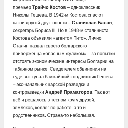
премьер
Трайчо Костов
– одноклассник
Николы Гешева. В 1942-м Костова спас от
казни другой друг юности –
Станислав Балан
,
секретарь Бориса III. Но в 1948-м сталиниста
Костова объявили «агентом Тито». Лично
Сталин назвал своего болгарского
приверженца «опасным жуликом» – за попытки
отстоять экономические интересы Болгарии на
табачном рынке. Свидетелем обвинения на
суде выступал ближайший сподвижник Гешева
– экс-начальник царской разведки и
контрразведки
Андрей Праматоров
. Так вот
всё и решалось в тесном кругу друзей,
земляков, коллег по работе, а то и
родственников. Страна-то небольшая.