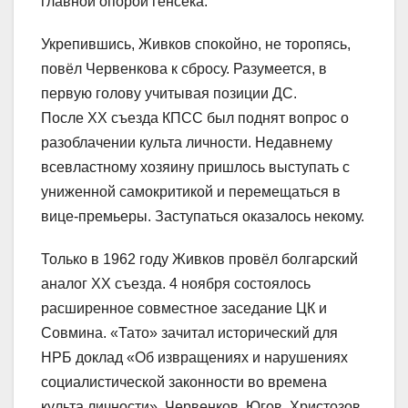
главной опорой генсека.
Укрепившись, Живков спокойно, не торопясь,
повёл Червенкова к сбросу. Разумеется, в
первую голову учитывая позиции ДС.
После XX съезда КПСС был поднят вопрос о
разоблачении культа личности. Недавнему
всевластному хозяину пришлось выступать с
униженной самокритикой и перемещаться в
вице-премьеры. Заступаться оказалось некому.
Только в 1962 году Живков провёл болгарский
аналог XX съезда. 4 ноября состоялось
расширенное совместное заседание ЦК и
Совмина. «Тато» зачитал исторический для
НРБ доклад «Об извращениях и нарушениях
социалистической законности во времена
культа личности». Червенков, Югов, Христозов,