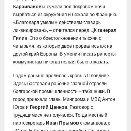
Караивановы
сумели под покровом ночи
вырваться из окружения и бежали во Францию.
«Благодаря умелым действиям главарь
ликвидирован», – отчитался перед ЦК
генерал
Гилин
. Это о боестолкновении тысячи с
четырьмя, из которых двое прорвались аж на
другой край Европы. В умении писать рапорты
коммунистам никогда нельзя было отказать.
Годом раньше пролилась кровь в Пловдиве.
Здесь бастовали рабочие главной отрасли
болгарской промышленности – табачники. В
город приехали главы Минпрома и МВД Антон
Югов и
Георгий Цанков
. Разговор с
трудящимися не получался. Тогда местный
партсекретарь
Иван Прымов
скомандовал:
«Огонь!» Девять человек погибли. Прымова