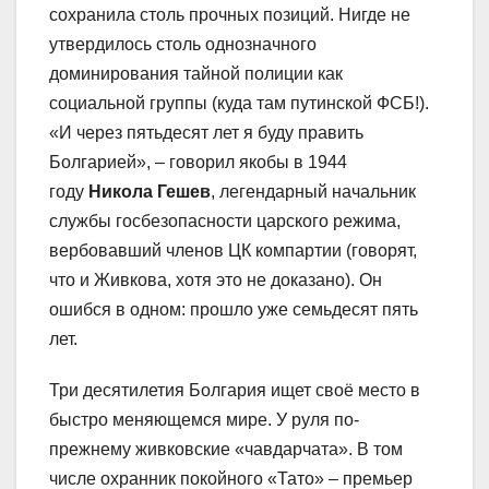
сохранила столь прочных позиций. Нигде не
утвердилось столь однозначного
доминирования тайной полиции как
социальной группы (куда там путинской ФСБ!).
«И через пятьдесят лет я буду править
Болгарией», – говорил якобы в 1944
году
Никола Гешев
, легендарный начальник
службы госбезопасности царского режима,
вербовавший членов ЦК компартии (говорят,
что и Живкова, хотя это не доказано). Он
ошибся в одном: прошло уже семьдесят пять
лет.
Три десятилетия Болгария ищет своё место в
быстро меняющемся мире. У руля по-
прежнему живковские «чавдарчата». В том
числе охранник покойного «Тато» – премьер