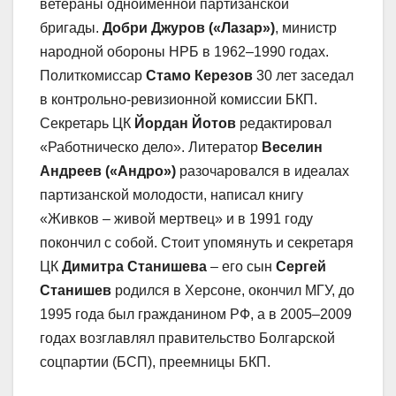
ветераны одноимённой партизанской
бригады.
Добри Джуров («Лазар»)
, министр
народной обороны НРБ в 1962–1990 годах.
Политкомиссар
Стамо Керезов
30 лет заседал
в контрольно-ревизионной комиссии БКП.
Секретарь ЦК
Йордан Йотов
редактировал
«Работническо дело». Литератор
Веселин
Андреев («Андро»)
разочаровался в идеалах
партизанской молодости, написал книгу
«Живков – живой мертвец» и в 1991 году
покончил с собой. Стоит упомянуть и секретаря
ЦК
Димитра Станишева
– его сын
Сергей
Станишев
родился в Херсоне, окончил МГУ, до
1995 года был гражданином РФ, а в 2005–2009
годах возглавлял правительство Болгарской
соцпартии (БСП), преемницы БКП.