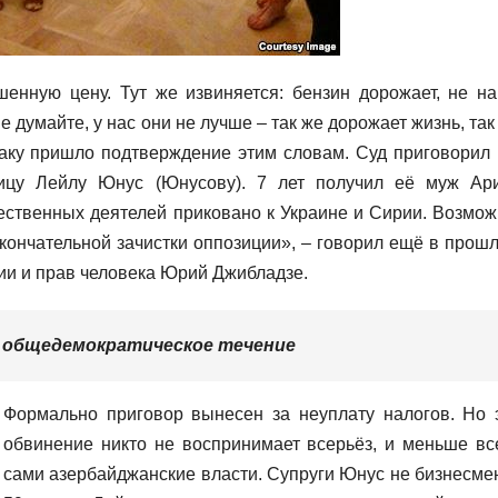
енную цену. Тут же извиняется: бензин дорожает, не н
не думайте, у нас они не лучше – так же дорожает жизнь, так
аку пришло подтверждение этим словам. Суд приговорил 
ицу Лейлу Юнус (Юнусову). 7 лет получил её муж Ар
ственных деятелей приковано к Украине и Сирии. Возмож
кончательной зачистки оппозиции», – говорил ещё в прош
ии и прав человека Юрий Джибладзе.
 общедемократическое течение
Формально приговор вынесен за неуплату налогов. Но 
обвинение никто не воспринимает всерьёз, и меньше вс
сами азербайджанские власти. Супруги Юнус не бизнесме