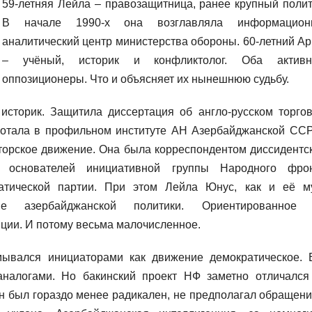
59-летняя Лейла – правозащитница, ранее крупный полит
В начале 1990-х она возглавляла информацион
аналитический центр министерства обороны. 60-летний А
– учёный, историк и конфликтолог. Оба актив
оппозиционеры. Что и объясняет их нынешнюю судьбу.
сторик. Защитила диссертация об англо-русском торго
аботала в профильном институте АН Азербайджанской ССР
торское движение. Она была корреспондентом диссидентс
з основателей инициативной группы Народного фро
атической партии. При этом Лейла Юнус, как и её м
ие азербайджанской политики. Ориентированное
ции. И потому весьма малочисленное.
ывался инициаторами как движение демократическое. 
аналогами. Но бакинский проект НФ заметно отличался
Он был гораздо менее радикален, не предполагал обращени