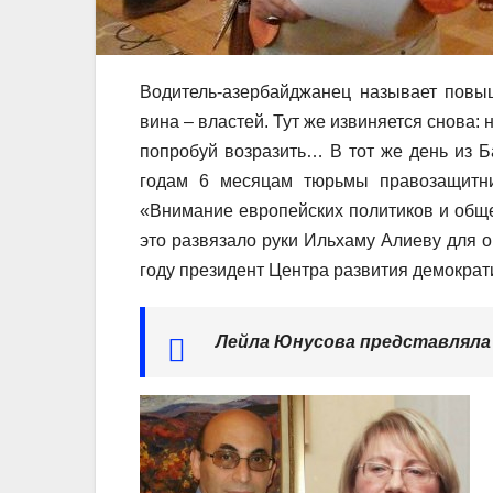
Водитель-азербайджанец называет повыш
вина – властей. Тут же извиняется снова: 
попробуй возразить… В тот же день из Б
годам 6 месяцам тюрьмы правозащитн
«Внимание европейских политиков и обще
это развязало руки Ильхаму Алиеву для о
году президент Центра развития демократ
Лейла Юнусова представляла