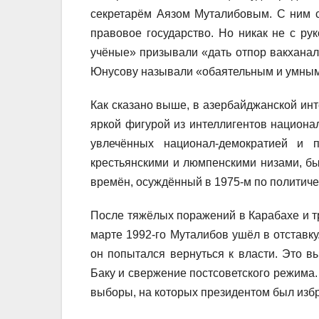
секретарём Аязом Муталибовым. С ним 
правовое государство. Но никак не с ру
учёные» призывали «дать отпор вакханал
Юнусову называли «обаятельным и умным
Как сказано выше, в азербайджанской инт
яркой фигурой из интеллигентов национа
увлечённых национал-демократией и 
крестьянскими и люмпенскими низами, бы
времён, осуждённый в 1975-м по политичес
После тяжёлых поражений в Карабахе и 
марте 1992-го Муталибов ушёл в отставку
он попытался вернуться к власти. Это в
Баку и свержение постсоветского режима.
выборы, на которых президентом был изб