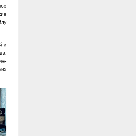
ное
кие
йлу
й и
ва,
че-
ких