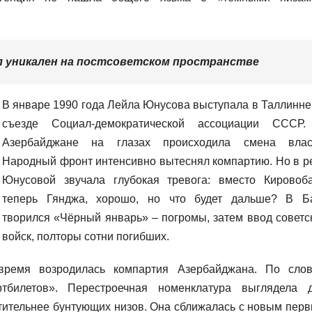
л уникален на постсоветском пространстве
В январе 1990 года Лейла Юнусова выступала в Таллинне
съезде Социал-демократической ассоциации СССР
Азербайджане на глазах происходила смена влас
Народный фронт интенсивно вытеснял компартию. Но в р
Юнусовой звучала глубокая тревога: вместо Кировоб
теперь Гянджа, хорошо, но что будет дальше? В Б
творился «Чёрный январь» – погромы, затем ввод советс
войск, полторы сотни погибших.
время возродилась компартия Азербайджана. По сло
билетов». Перестроечная номенклатура выглядела 
тительнее бунтующих низов. Она сближалась с новым пер