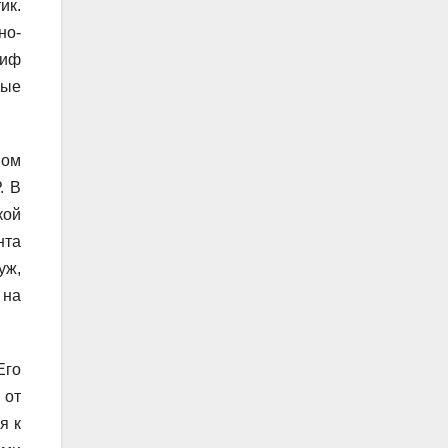
ик.
но-
риф
ные
вом
. В
кой
нта
уж,
 на
Его
 от
я к