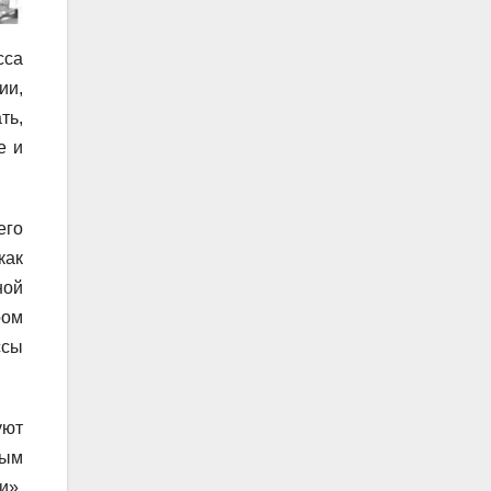
сса
ии,
ть,
е и
его
как
ной
ром
ссы
уют
вым
и»,