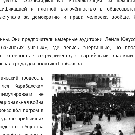
 уклона. Азербайджанская интеллигенция, за немног
усификацией и плотной включённостью в общесоветс
выступала за демократию и права человека вообще, 
енны. Они предпочитали камерные аудитории. Лейла Юнус
бакинских учёных», где велись энергичные, но впо
ь готовность к сотрудничеству с партийными властями
ьная среда для политики Горбачёва.
ический процесс в
лся Карабахским
тимулировали не
национальная война
роизошёл погром в
недавно прибывших
одского общества
, приобретающего в