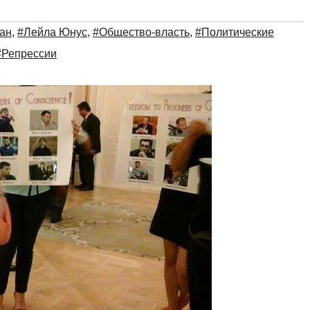
ан
,
#Лейла Юнус
,
#Общество-власть
,
#Политические
#Репрессии