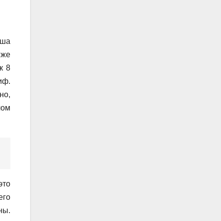
аша
 же
к 8
иф.
но,
лом
это
его
ны.