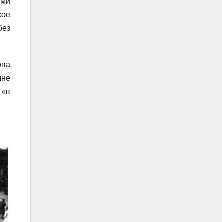
ими
кое
без
ова
лне
 «в