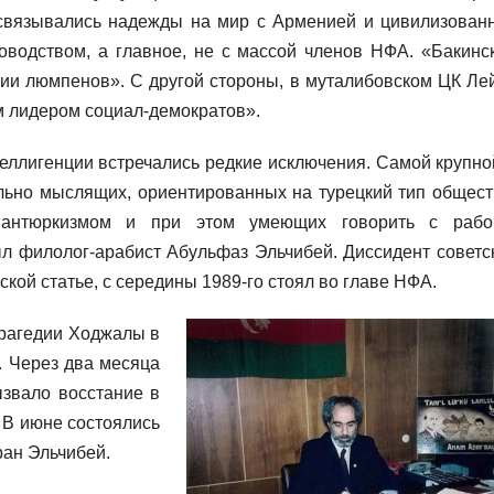
связывались надежды на мир с Арменией и цивилизован
ководством, а главное, не с массой членов НФА. «Бакинс
ии люмпенов». С другой стороны, в муталибовском ЦК Ле
 лидером социал-демократов».
еллигенции встречались редкие исключения. Самой крупно
льно мыслящих, ориентированных на турецкий тип общест
пантюркизмом и при этом умеющих говорить с рабо
л филолог-арабист Абульфаз Эльчибей. Диссидент советс
кой статье, с середины 1989-го стоял во главе НФА.
трагедии Ходжалы в
. Через два месяца
ызвало восстание в
 В июне состоялись
ран Эльчибей.