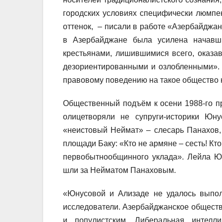
городских условиях специфически люмпе
оттенок, – писали в работе «Азербайджа
в Азербайджане была усилена начавш
крестьянами, лишившимися всего, оказав
дезориентированными и озлобленными». 
правовому поведению на такое общество 
Общественный подъём к осени 1988-го п
олицетворяли не супруги-историки Юн
«неистовый Неймат» – слесарь Панахов
площади Баку: «Кто не армяне – сесть! Кт
первобытнообщинного уклада». Лейла Ю
шли за Нейматом Панаховым.
«Юнусовой и Ализаде не удалось выпол
исследователи. Азербайджанское общест
и популистским. Либеральная интел