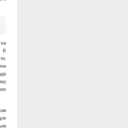
 на
. В
ти.
ечи
ада
аку
ких
вам
для
вым