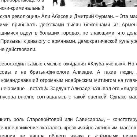
нски-криминальный
нская революция» Али Абасов и Дмитрий Фурман. – Эта ма
ими прибывать десятками тысяч беженцами из Армен
шимися вдруг в больших городах, не знающими, что дела
Призывы к диалогу с армянами, демократической культур
не действовали.
ревосходил самые смелые ожидания «Клуба учёных». Но 
усовы и не братья-филологи Ализаде. А такие люди, 
, командовавший огромным ноябрьским митингом на глав
о не армяне – встать!» Зардушт Ализаде называл его «лиде
нусова вполне соглашалась с такой оценкой. Однако ма
нить роль Старовойтовой или Сависаара», – констатир
венное движение оказалось чрезвычайно активным, массо
лигенция не нашла общего языка с «тёмными низам