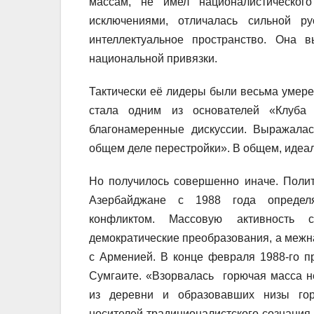
массам, не имел националистического
исключениями, отличалась сильной р
интеллектуальное пространство. Она 
национальной привязки.
Тактически её лидеры были весьма умер
стала одним из основателей «Клуба 
благонамеренные дискуссии. Выражалас
общем деле перестройки». В общем, идеал
Но получилось совершенно иначе. Полит
Азербайджане с 1988 года определя
конфликтом. Массовую активность с
демократические преобразования, а меж
с Арменией. В конце февраля 1988-го п
Сумгаите. «Взорвалась горючая масса 
из деревни и образовавших низы гор
носителей традиционалистского сознания