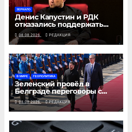
ЗЕРКАЛО
Денис Капустин и РДК
отказались поддержать
партию «Яблоко»
08.08.2026
РЕДАКЦИЯ
В МИРЕ
ГЕОПОЛИТИКА
Зеленский провёл в
Белграде переговоры с
Вучичем
08.08.2026
РЕДАКЦИЯ