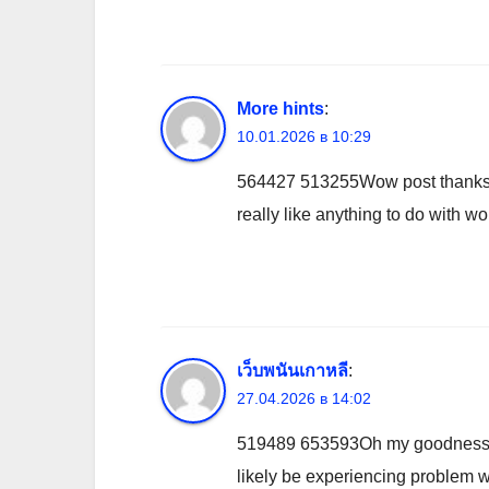
More hints
:
10.01.2026 в 10:29
564427 513255Wow post thanks! 
really like anything to do with 
เว็บพนันเกาหลี
:
27.04.2026 в 14:02
519489 653593Oh my goodness! an
likely be experiencing problem wi