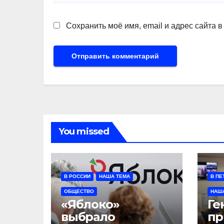
Сохранить моё имя, email и адрес сайта 
You missed
В РОССИИ
НАША ТЕМА
В ПЕ
ОБЩЕСТВО
НАШ
«Яблоко»
Ге
выбрало
пр