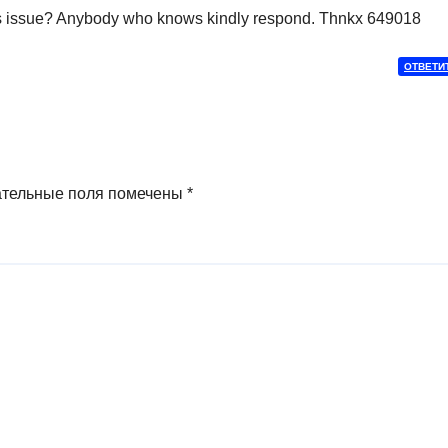
rss issue? Anybody who knows kindly respond. Thnkx 649018
ОТВЕТИ
ательные поля помечены
*