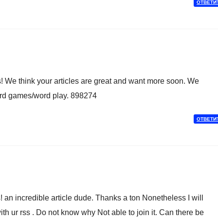
ОТВЕТИ
We think your articles are great and want more soon. We
word games/word play. 898274
ОТВЕТИ
 incredible article dude. Thanks a ton Nonetheless I will
th ur rss . Do not know why Not able to join it. Can there be