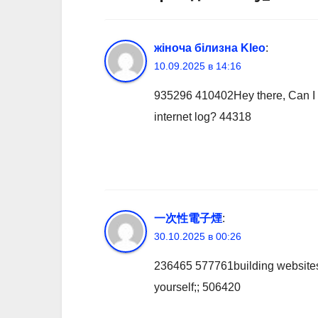
жіноча білизна Kleo
:
10.09.2025 в 14:16
935296 410402Hey there, Can I c
internet log? 44318
一次性電子煙
:
30.10.2025 в 00:26
236465 577761building websites i
yourself;; 506420