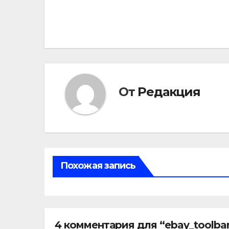
Навигация
по
записям
От
Редакция
Похожая запись
4 комментария для “ebay_toolbar_