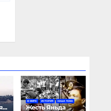
В МИРЕ
ИСТОРИЯ
НАША ТЕМА
ят
Жесть Яньда