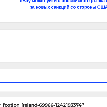
eBay может уйти с российского рынка 
за новых санкций со стороны СШ
foxtion_ireland-69966-1242193374”