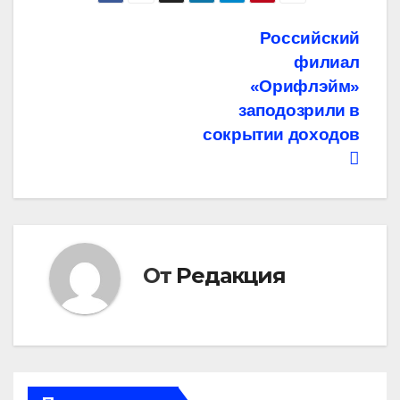
Навигация
Российский
филиал
по
«Орифлэйм»
записям
заподозрили в
сокрытии доходов
От
Редакция