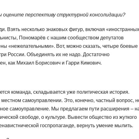
вы оцените перспективу структурной консолидации?
ди. Взять несколько знаковых фигур, включая «иностранны
альнисты, Пономарёв с нашим сообществом депутатов
ны «нежелательными». Вот, можно сказать, четыре боевые
и России. Объединять их не надо. Достаточно
жен, как Михаил Борисович и Гарри Кимович.
тся команда, складывается уже политическая история.
 местном самоуправлении. Это, конечно, частный вопрос, н
тное самоуправление. Мы предлагаем пути расширения – н
ической свободе, о культуре. Вывести общество из жуткого
ненавистнической госпропаганде, вернуть умение мылить.