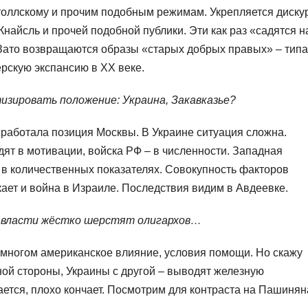
ятоллскому и прочим подобным режимам. Укрепляется диску
Кнайсль и прочей подобной публики. Эти как раз «садятся н
Зато возвращаются образы «старых добрых правых» – типа
рскую экспансию в XX веке.
тизировать положение: Украина, Закавказье?
работала позиция Москвы. В Украине ситуация сложна.
дят в мотивации, войска РФ – в численности. Западная
т в количественных показателях. Совокупность факторов
кает и война в Израиле. Последствия видим в Авдеевке.
ие власти жёстко шерстят олигархов…
во многом американское влияние, условия помощи. Но скажу
ой стороны, Украины с другой – выводят железную
ается, плохо кончает. Посмотрим для контраста на Пашинян