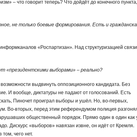
зм» – что говорит теперь? Что дойдёт до конечного пункта
ерное, не только боевые формирования. Есть и гражданск
 информканалов «Роспартизан». Над структуризацией связи
вут «президентскими выборами» – реально?
 возможности выдвинуть оппозиционного кандидата. Без
е. И вообще, диктатуры не падают от голосований. Есть
кать, Пиночет проиграл выборы и ушёл. Но, во-первых,
ум. Во-вторых, перед этим референдумом полиция разгоня
рушавших общественный порядок. Прямо один в один как 
до. Дискурс «выборов» навязан извне, он идёт от Кремля.
 том, чего нет.