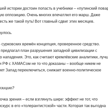
шей истории достоин попасть в учебники – «путинский пова
ую оппозицию. Очень многих впечатлил его марш. Даже
сть же такой путь! Вот главный сдвиг этих месяцев.
нулось.
– сурковских времён концепция, проверенное средство.
 предлагал план разрушения западной цивилизации с
нападения. Это, как считают кремлёвские аналитики, луч
и РФ с ХАМАСом не то что доказаны – вообще никем не
яет Запад переключиться, снижает военно-политическое
озицию?
очка зрения – если взглянуть шире: эффект не тот, что
курс в его «толерантистской» части. Которая так выгодна