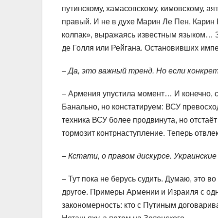
путинскому, хамасовскому, кимовскому, а
правый. И не в духе Марин Ле Пен, Карин 
колпак», выражаясь известным языком… 
де Голля или Рейгана. Остановивших импе
– Да, это важный тренд. Но если конкре
– Армения упустила момент… И конечно, с
Банально, но констатируем: ВСУ превосхо
техника ВСУ более продвинута, но отстаё
тормозит контрнаступление. Теперь отвле
– Кстати, о правом дискурсе. Украинск
– Тут пока не берусь судить. Думаю, это 
другое. Примеры Армении и Израиля с одн
закономерность: кто с Путиным договарив