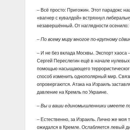
– Всё просто: Пригожин. Этот парадокс на
«вагнер с кувалдой» встряхнул либеральн
незавершённый. От наглядности осенило: е
– По всему миру многое по-крупному сдви
– И не без вклада Москвы. Экспорт хаоса 
Сергей Переслегин ещё в начале нулевых
помощью насыщающего террористического 
способ изменить однополярный мир. Связ
опровергаются. Атака на Израиль заставл
давление на Кремль по Украине.
– Вы и ваши единомышленники имеете п
– Естественно, за Израиль. Лично же моя т
ожидался в Кремле. Ослабляется левый дис