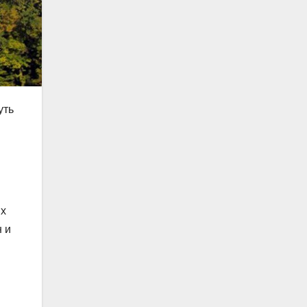
уть
их
 и