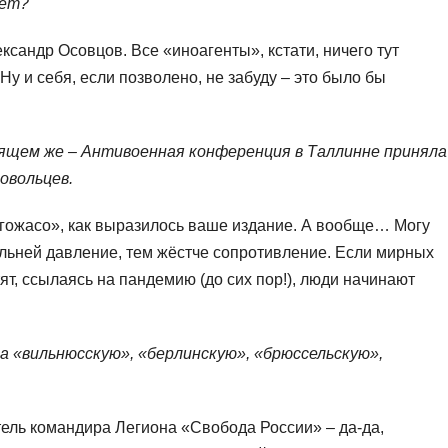
рет?
сандр Осовцов. Все «иноагенты», кстати, ничего тут
Ну и себя, если позволено, не забуду – это было бы
оящем же – Антивоенная конференция в Таллинне приняла
овольцев.
ригожасо», как выразилось ваше издание. А вообще… Могу
ильней давление, тем жёстче сопротивление. Если мирных
ят, ссылаясь на пандемию (до сих пор!), люди начинают
а «вильнюсскую», «берлинскую», «брюссельскую»,
ель командира Легиона «Свобода России» – да-да,