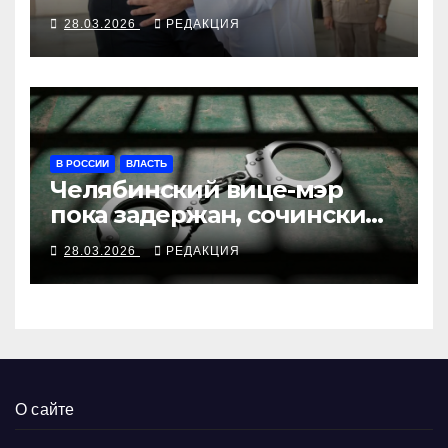
28.03.2026
РЕДАКЦИЯ
В РОССИИ
ВЛАСТЬ
Челябинский вице-мэр
пока задержан, сочинский
вице-мэр уже арестован
28.03.2026
РЕДАКЦИЯ
О сайте