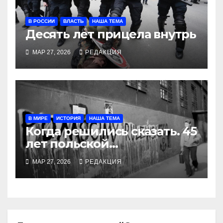
В РОССИИ
ВЛАСТЬ
НАША ТЕМА
Десять лет прицела внутрь
МАР 27, 2026
РЕДАКЦИЯ
В МИРЕ
ИСТОРИЯ
НАША ТЕМА
Когда решились сказать. 45
лет польской
предупредительной
МАР 27, 2026
РЕДАКЦИЯ
забастовки