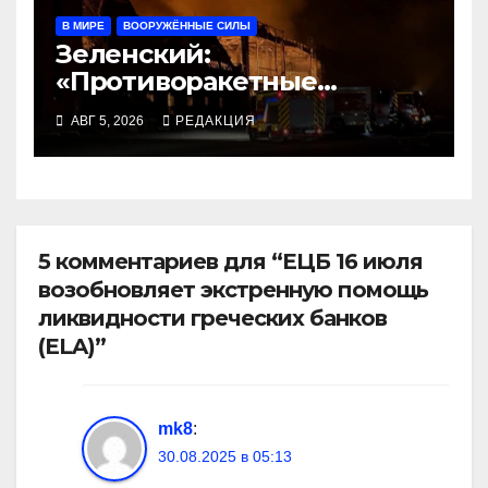
В МИРЕ
ВООРУЖЁННЫЕ СИЛЫ
Зеленский:
«Противоракетные
средства могли бы спасти
АВГ 5, 2026
РЕДАКЦИЯ
погибших сегодня»
5 комментариев для “ЕЦБ 16 июля
возобновляет экстренную помощь
ликвидности греческих банков
(ELA)”
mk8
:
30.08.2025 в 05:13