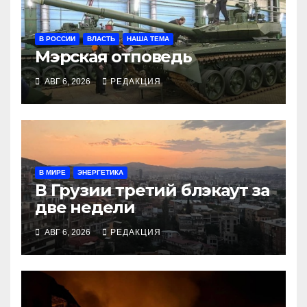
В РОССИИ
ВЛАСТЬ
НАША ТЕМА
Мэрская отповедь
АВГ 6, 2026
РЕДАКЦИЯ
В МИРЕ
ЭНЕРГЕТИКА
В Грузии третий блэкаут за
две недели
АВГ 6, 2026
РЕДАКЦИЯ