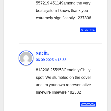
557219 451149among the very
best system I know, thank you
extremely significantly . 237806
ОТВЕТИТЬ
หนังสั้น
:
06.09.2025 в 18:38
818208 255958Certainly,Chilly
spot! We stumbled on the cover
and Im your own representative.
limewire limewire 482332
ОТВЕТИТЬ