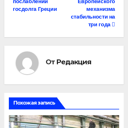
послаблений
Европейского
госдолга Греции
механизма
стабильности на
три года
От
Редакция
Похожая запись