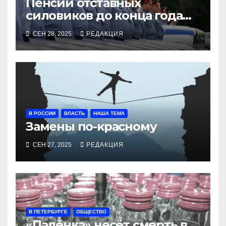
Пенсии отставных
силовиков до конца года
повысятся вместе с
СЕН 28, 2025
РЕДАКЦИЯ
окладами действующих
В РОССИИ
ВЛАСТЬ
НАША ТЕМА
Замены по-красному
СЕН 27, 2025
РЕДАКЦИЯ
В ПЕТЕРБУРГЕ
ОБЩЕСТВО
«Палёнка» несёт смерть в