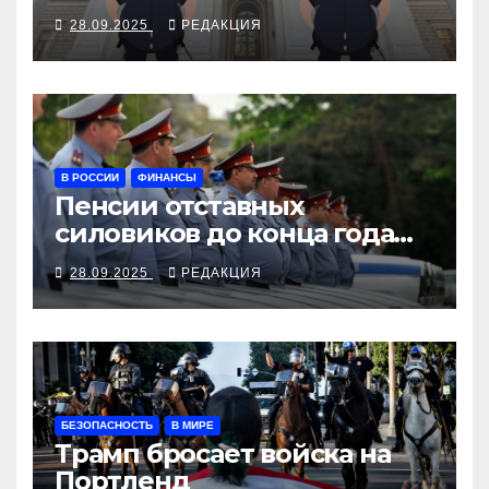
наручниками
28.09.2025
РЕДАКЦИЯ
В РОССИИ
ФИНАНСЫ
Пенсии отставных
силовиков до конца года
повысятся вместе с
28.09.2025
РЕДАКЦИЯ
окладами действующих
БЕЗОПАСНОСТЬ
В МИРЕ
Трамп бросает войска на
Портленд