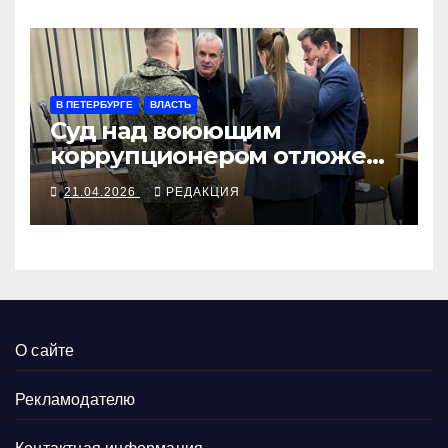
В ПЕТЕРБУРГЕ
ВЛАСТЬ
Суд над воюющим
коррупционером отложен
для поиска его медали
21.04.2026
РЕДАКЦИЯ
О сайте
Рекламодателю