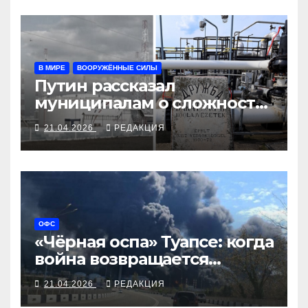
В МИРЕ
ВООРУЖЁННЫЕ СИЛЫ
Путин рассказал
муниципалам о сложности
и опасности боевых
21.04.2026
РЕДАКЦИЯ
действий
ОФС
«Чёрная оспа» Туапсе: когда
война возвращается
нефтяным дождём
21.04.2026
РЕДАКЦИЯ