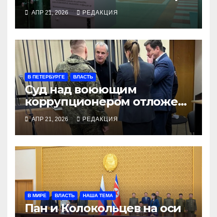
АПР 21, 2026
РЕДАКЦИЯ
В ПЕТЕРБУРГЕ
ВЛАСТЬ
Суд над воюющим
коррупционером отложен
для поиска его медали
АПР 21, 2026
РЕДАКЦИЯ
В МИРЕ
ВЛАСТЬ
НАША ТЕМА
Пан и Колокольцев на оси