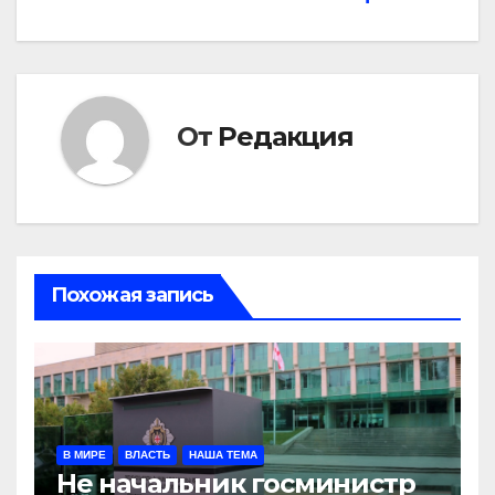
записям
От
Редакция
Похожая запись
В МИРЕ
ВЛАСТЬ
НАША ТЕМА
Не начальник госминистр