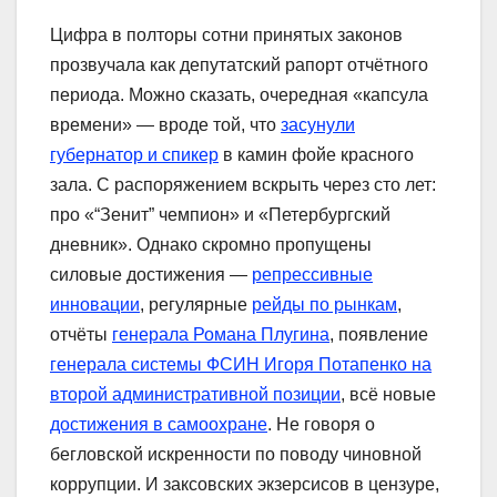
Цифра в полторы сотни принятых законов
прозвучала как депутатский рапорт отчётного
периода. Можно сказать, очередная «капсула
времени» — вроде той, что
засунули
губернатор и спикер
в камин фойе красного
зала. С распоряжением вскрыть через сто лет:
про «“Зенит” чемпион» и «Петербургский
дневник». Однако скромно пропущены
силовые достижения —
репрессивные
инновации
, регулярные
рейды по рынкам
,
отчёты
генерала Романа Плугина
, появление
генерала системы ФСИН Игоря Потапенко на
второй административной позиции
, всё новые
достижения в самоохране
. Не говоря о
бегловской искренности по поводу чиновной
коррупции. И заксовских экзерсисов в цензуре,