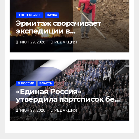
В ПЕТЕРБУРГЕ
НАУКА
Эрмитаж сворачивает
экспедиции в
оккупированном Крыму
ИЮН 29, 2026
РЕДАКЦИЯ
В РОССИИ
ВЛАСТЬ
«Единая Россия»
утвердила партсписок без
председателя партии
ИЮН 28, 2026
РЕДАКЦИЯ