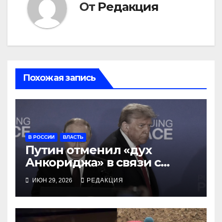
От
Редакция
Похожая запись
В РОССИИ
ВЛАСТЬ
Путин отменил «дух
Анкориджа» в связи с
топливным дефицитом
ИЮН 29, 2026
РЕДАКЦИЯ