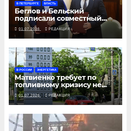
В ПЕТЕРБУРГЕ
ВЛАСТЬ
Беглов и Бельский
подписали совместный
план на годы будущего
01.07.2026
РЕДАКЦИЯ
ЗакСа
В РОССИИ
ЭНЕРГЕТИКА
Матвиенко требует по
топливному кризису не
охать, но и не ахать
01.07.2026
РЕДАКЦИЯ