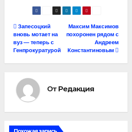
Навигация
Запесоцкий
Максим Максимов
вновь мотает на
похоронен рядом с
по
вуз — теперь с
Андреем
записям
Генпрокуратурой
Константиновым
От
Редакция
Похожая запись