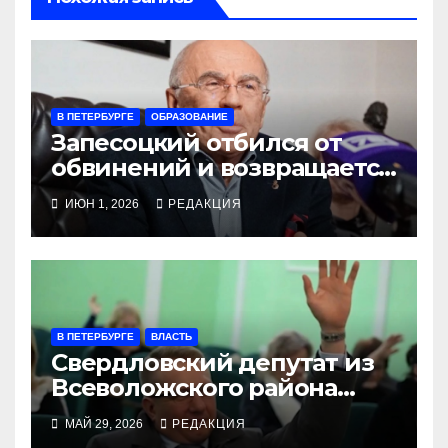
В ПЕТЕРБУРГЕ
ОБРАЗОВАНИЕ
Запесоцкий отбился от
обвинений и возвращается
в ректоры
ИЮН 1, 2026
РЕДАКЦИЯ
В ПЕТЕРБУРГЕ
ВЛАСТЬ
Свердловский депутат из
Всеволожского района
задержан ФСБ и арестован
МАЙ 29, 2026
РЕДАКЦИЯ