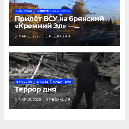
В РОССИИ
ВООРУЖЁННЫЕ СИЛЫ
Прилёт ВСУ на брянский
«Кремний Эл» —
крупнейшая атака в России
МАР 11, 2026
РЕДАКЦИЯ
В РОССИИ
ВЛАСТЬ
НАША ТЕМА
Террор дня
МАР 10, 2026
РЕДАКЦИЯ