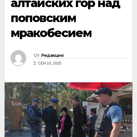
алтайских гор над
поповским
мракобесием
От
Редакция
СЕН 10, 2025