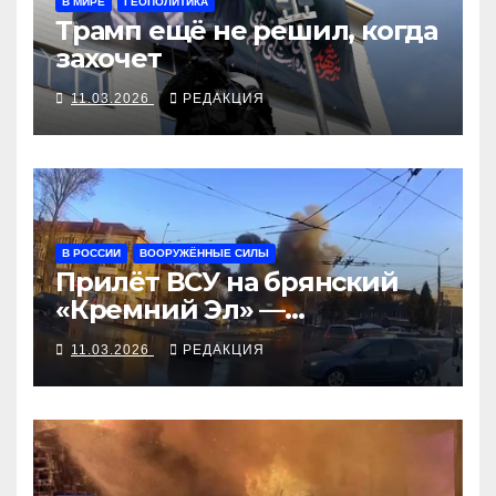
В МИРЕ
ГЕОПОЛИТИКА
Трамп ещё не решил, когда
захочет
11.03.2026
РЕДАКЦИЯ
В РОССИИ
ВООРУЖЁННЫЕ СИЛЫ
Прилёт ВСУ на брянский
«Кремний Эл» —
крупнейшая атака в России
11.03.2026
РЕДАКЦИЯ