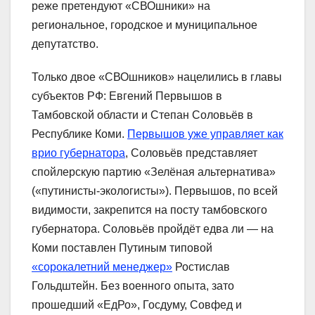
реже претендуют «СВОшники» на
региональное, городское и муниципальное
депутатство.
Только двое «СВОшников» нацелились в главы
субъектов РФ: Евгений Первышов в
Тамбовской области и Степан Соловьёв в
Республике Коми.
Первышов уже управляет как
врио губернатора
, Соловьёв представляет
спойлерскую партию «Зелёная альтернатива»
(«путинисты-экологисты»). Первышов, по всей
видимости, закрепится на посту тамбовского
губернатора. Соловьёв пройдёт едва ли — на
Коми поставлен Путиным типовой
«сорокалетний менеджер»
Ростислав
Гольдштейн. Без военного опыта, зато
прошедший «ЕдРо», Госдуму, Совфед и