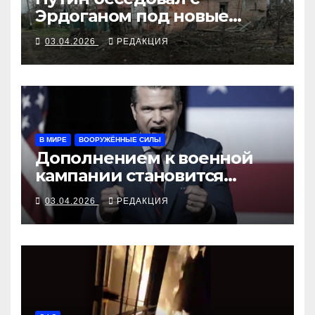
Эрдоганом под новые
убийства с воздуха
03.04.2026
РЕДАКЦИЯ
В МИРЕ
ВООРУЖЁННЫЕ СИЛЫ
Дополнением к военной
кампании становится
кадровая чехарда
03.04.2026
РЕДАКЦИЯ