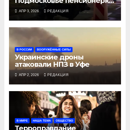
Подмосковье пенсионерка
со «звёздами»
АПР 3, 2026
РЕДАКЦИЯ
В РОССИИ
ВООРУЖЁННЫЕ СИЛЫ
Украинские дроны
атаковали НПЗ в Уфе
АПР 2, 2026
РЕДАКЦИЯ
В МИРЕ
НАША ТЕМА
ОБЩЕСТВО
Терроправдание