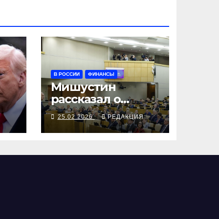
В РОССИИ
ФИНАНСЫ
Мишустин
рассказал о
встрече с
Я
25.02.2026
РЕДАКЦИЯ
Путиным, про
которую молчал
Путин