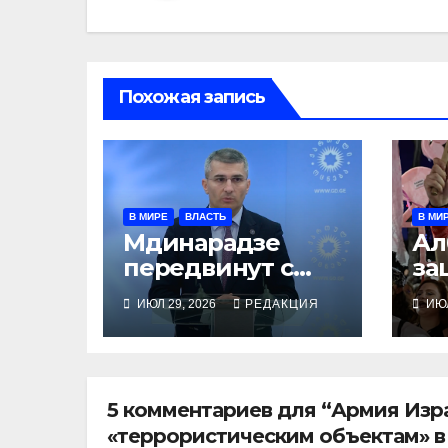
Похожая запись
В МИРЕ
ВЛАСТЬ
В МИ
Мдинарадзе
Ал
передвинут с
за
правоохраны на
фл
ИЮЛ 29, 2026
РЕДАКЦИЯ
ИЮЛ
регионы
Ку
5 комментариев для “Армия Изр
«террористическим объектам» в 