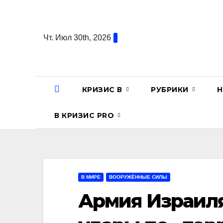
Перейти
к
содержанию
Чт. Июл 30th, 2026
КРИЗИС В
РУБРИКИ
Н
В КРИЗИС PRO
В МИРЕ
ВООРУЖЁННЫЕ СИЛЫ
Армия Израиля