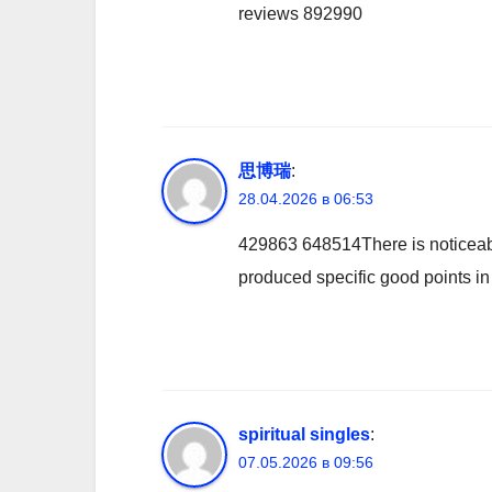
reviews 892990
思博瑞
:
28.04.2026 в 06:53
429863 648514There is noticeably
produced specific good points in
spiritual singles
:
07.05.2026 в 09:56