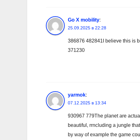
Go X mobility
:
25.09.2025 в 22:28
386876 482841I believe this is be
371230
yarmok
:
07.12.2025 в 13:34
930967 779The planet are actual
beautiful, rrncluding a jungle tha
by way of example the game cours