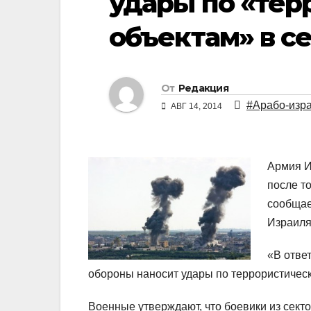
удары по «те
объектам» в се
От
Редакция
#Арабо-изра
АВГ 14, 2014
Армия И
после т
сообщае
Израиля
«В отве
обороны наносит удары по террористически
Военные утверждают, что боевики из секто