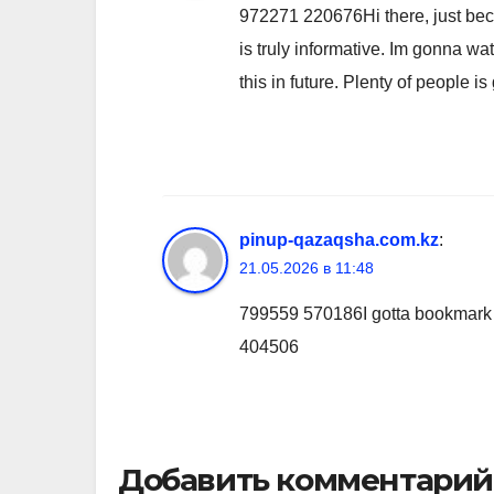
972271 220676Hi there, just beca
is truly informative. Im gonna wat
this in future. Plenty of people 
pinup-qazaqsha.com.kz
:
21.05.2026 в 11:48
799559 570186I gotta bookmark th
404506
Добавить комментарий