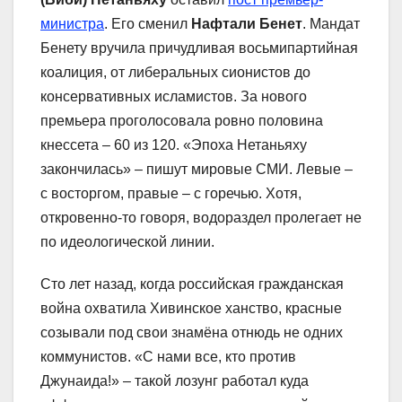
министра
. Его сменил
Нафтали Бенет
. Мандат
Бенету вручила причудливая восьмипартийная
коалиция, от либеральных сионистов до
консервативных исламистов. За нового
премьера проголосовала ровно половина
кнессета – 60 из 120. «Эпоха Нетаньяху
закончилась» – пишут мировые СМИ. Левые –
с восторгом, правые – с горечью. Хотя,
откровенно-то говоря, водораздел пролегает не
по идеологической линии.
Сто лет назад, когда российская гражданская
война охватила Хивинское ханство, красные
созывали под свои знамёна отнюдь не одних
коммунистов. «С нами все, кто против
Джунаида!» – такой лозунг работал куда