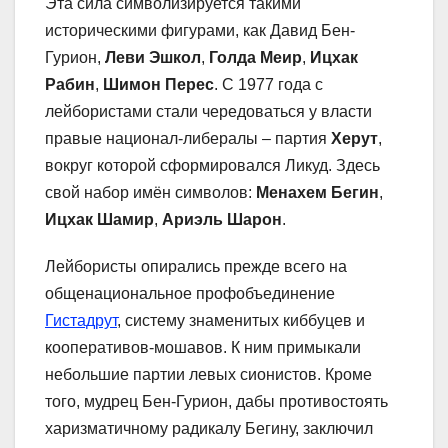
Эта сила символизируется такими
историческими фигурами, как Давид Бен-
Гурион,
Леви Эшкол
,
Голда Меир
,
Ицхак
Рабин
,
Шимон Перес
. С 1977 года с
лейбористами стали чередоваться у власти
правые национал-либералы – партия
Херут
,
вокруг которой сформировался Ликуд. Здесь
свой набор имён символов:
Менахем Бегин
,
Ицхак Шамир
,
Ариэль Шарон
.
Лейбористы опирались прежде всего на
общенациональное профобъединение
Гистадрут
, систему знаменитых киббуцев и
кооперативов-мошавов. К ним примыкали
небольшие партии левых сионистов. Кроме
того, мудрец Бен-Гурион, дабы противостоять
харизматичному радикалу Бегину, заключил