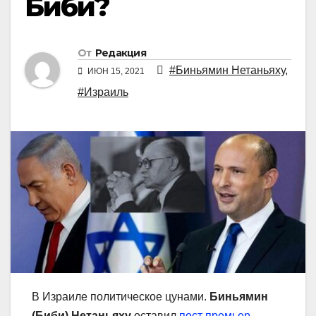
Биби?
От
Редакция
#Биньямин Нетаньяху
,
ИЮН 15, 2021
#Израиль
В Израиле политическое цунами.
Биньямин
(Биби) Нетаньяху
оставил
пост премьер-