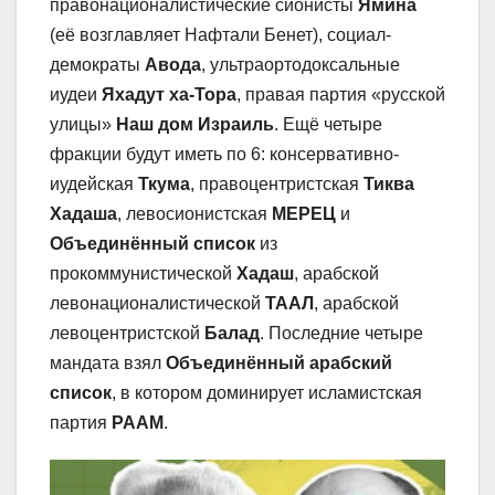
правонационалистические сионисты
Ямина
(её возглавляет Нафтали Бенет), социал-
демократы
Авода
, ультраортодоксальные
иудеи
Яхадут ха-Тора
, правая партия «русской
улицы»
Наш дом Израиль
. Ещё четыре
фракции будут иметь по 6: консервативно-
иудейская
Ткума
, правоцентристская
Тиква
Хадаша
, левосионистская
МЕРЕЦ
и
Объединённый список
из
прокоммунистической
Хадаш
, арабской
левонационалистической
ТААЛ
, арабской
левоцентристской
Балад
. Последние четыре
мандата взял
Объединённый арабский
список
, в котором доминирует исламистская
партия
РААМ
.