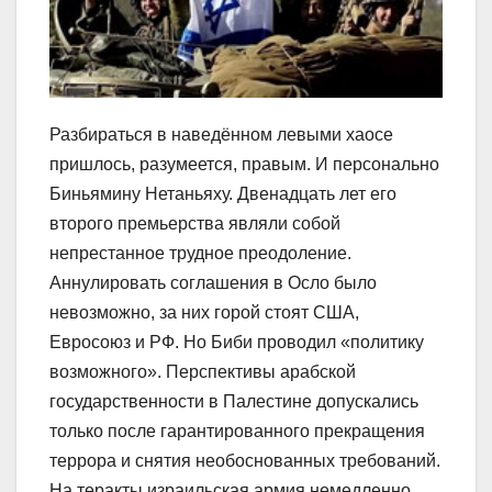
Разбираться в наведённом левыми хаосе
пришлось, разумеется, правым. И персонально
Биньямину Нетаньяху. Двенадцать лет его
второго премьерства являли собой
непрестанное трудное преодоление.
Аннулировать соглашения в Осло было
невозможно, за них горой стоят США,
Евросоюз и РФ. Но Биби проводил «политику
возможного». Перспективы арабской
государственности в Палестине допускались
только после гарантированного прекращения
террора и снятия необоснованных требований.
На теракты израильская армия немедленно