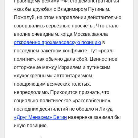
правящему режиму РФ, его демонстративная
«как бы дружба» с Владимиром Путиным.
Пожалуй, на этом направлении действительно
совершались серьёзные просчёты. Что стало
вполне очевидным, когда Москва заняла
откровенно прохамасовскую позицию
в
последнем ракетном конфликте. Тут «реал-
политик», как обычно дала сбой. Ценностное
отторжение между Израилем и путинским
«духоскрепным» авторитаризмом,
поощряющим всяческих толстых,
непреодолимо. Приходится признать, что
социально-политическое «расслабление»
последних десятилетий не обошло и Ликуд.
«Друг Менахем» Бегин
наверняка занимал бы
иную позицию.