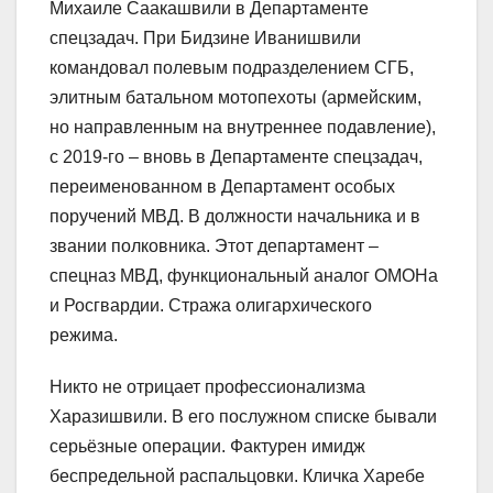
Михаиле Саакашвили в Департаменте
спецзадач. При Бидзине Иванишвили
командовал полевым подразделением СГБ,
элитным батальном мотопехоты (армейским,
но направленным на внутреннее подавление),
с 2019-го – вновь в Департаменте спецзадач,
переименованном в Департамент особых
поручений МВД. В должности начальника и в
звании полковника. Этот департамент –
спецназ МВД, функциональный аналог ОМОНа
и Росгвардии. Стража олигархического
режима.
Никто не отрицает профессионализма
Харазишвили. В его послужном списке бывали
серьёзные операции. Фактурен имидж
беспредельной распальцовки. Кличка Харебе