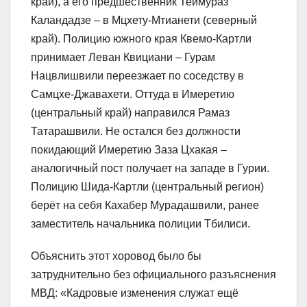
край), а его предшественник Теймураз
Каландадзе – в Мцхету-Мтианети (северный
край). Полицию южного края Квемо-Картли
принимает Леван Квициани – Гурам
Нацвлишвили переезжает по соседству в
Самцхе-Джавахети. Оттуда в Имеретию
(центральный край) направился Рамаз
Татарашвили. Не остался без должности
покидающий Имеретию Заза Цхакая –
аналогичный пост получает на западе в Гурии.
Полицию Шида-Картли (центральный регион)
берёт на себя Кахабер Мурадашвили, ранее
заместитель начальника полиции Тбилиси.
Объяснить этот хоровод было бы
затруднительно без официального разъяснения
МВД: «Кадровые изменения служат ещё