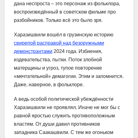
дана неспроста – это персонаж из фольклора,
воспроизведённый в советском фильме про
разбойников. Только всё это было зря.
Харазишвили вошёл в грузинскую историю
свирепой расправой над безоружными
демонстрантами
2024 года. Избиения,
издевательства, пытки. Поток злобной
матерщины и угроз, тупое повторение
«мечтательной» демагогии. Этим и запомнится.
Даже, наверное, в фольклоре.
А ведь особой политической убеждённости
Харазишвили не проявлял. Иначе не мог бы с
равной яростью служить противоположным
властям. От души давил противников
западника Саакашвили. С тем же огоньком