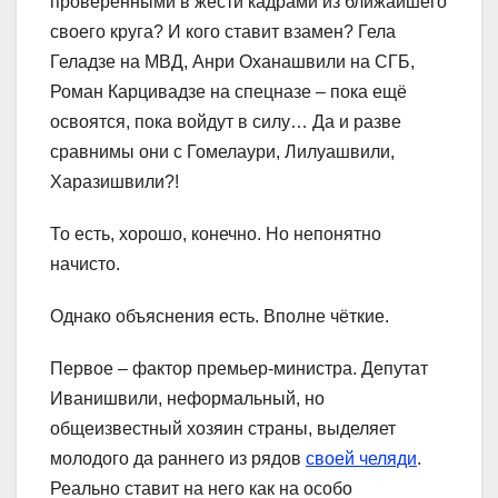
проверенными в жести кадрами из ближайшего
своего круга? И кого ставит взамен? Гела
Геладзе на МВД, Анри Оханашвили на СГБ,
Роман Карцивадзе на спецназе – пока ещё
освоятся, пока войдут в силу… Да и разве
сравнимы они с Гомелаури, Лилуашвили,
Харазишвили?!
То есть, хорошо, конечно. Но непонятно
начисто.
Однако объяснения есть. Вполне чёткие.
Первое – фактор премьер-министра. Депутат
Иванишвили, неформальный, но
общеизвестный хозяин страны, выделяет
молодого да раннего из рядов
своей челяди
.
Реально ставит на него как на особо