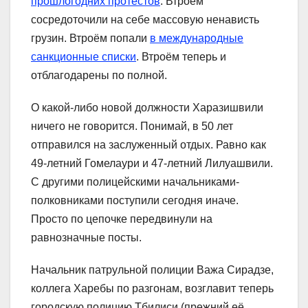
прошлогодних протестов
. Втроём
сосредоточили на себе массовую ненависть
грузин. Втроём попали
в международные
санкционные списки
. Втроём теперь и
отблагодарены по полной.
О какой-либо новой должности Харазишвили
ничего не говорится. Понимай, в 50 лет
отправился на заслуженный отдых. Равно как
49-летний Гомелаури и 47-летний Лилуашвили.
С другими полицейскими начальниками-
полковниками поступили сегодня иначе.
Просто по цепочке передвинули на
равнозначные посты.
Начальник патрульной полиции Важа Сирадзе,
коллега Харебы по разгонам, возглавит теперь
городскую полицию Тбилиси (прежний её