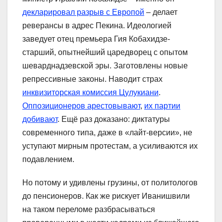
декларировал разрыв с Европой
– делает
реверансы в адрес Пекина. Идеологией
заведует отец премьера Гия Кобахидзе-
старший, опытнейший царедворец с опытом
шеварднадзевской эры. Заготовлены новые
репрессивные законы. Наводит страх
инквизиторская комиссия Цулукиани
.
Оппозиционеров арестовывают
,
их партии
добивают
. Ещё раз доказано: диктатуры
современного типа, даже в «лайт-версии», не
уступают мирным протестам, а усиливаются их
подавлением.
Но потому и удивлены грузины, от политологов
до пенсионеров. Как же рискует Иванишвили
на таком переломе разбрасываться