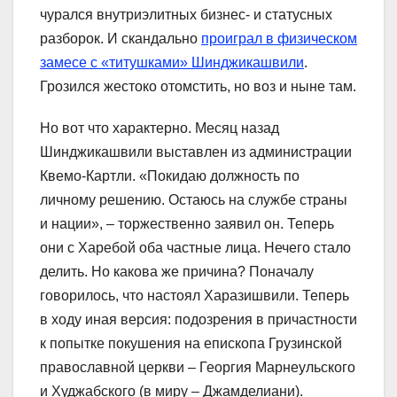
чурался внутриэлитных бизнес- и статусных
разборок. И скандально
проиграл в физическом
замесе с «титушками» Шинджикашвили
.
Грозился жестоко отомстить, но воз и ныне там.
Но вот что характерно. Месяц назад
Шинджикашвили выставлен из администрации
Квемо-Картли. «Покидаю должность по
личному решению. Остаюсь на службе страны
и нации», – торжественно заявил он. Теперь
они с Харебой оба частные лица. Нечего стало
делить. Но какова же причина? Поначалу
говорилось, что настоял Харазишвили. Теперь
в ходу иная версия: подозрения в причастности
к попытке покушения на епископа Грузинской
православной церкви – Георгия Марнеульского
и Худжабского (в миру – Джамделиани).