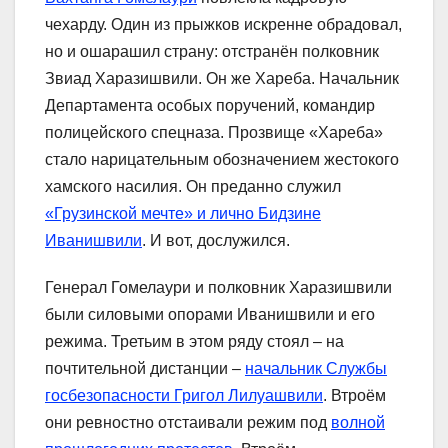
чехарду. Один из прыжков искренне обрадовал,
но и ошарашил страну: отстранён полковник
Звиад Харазишвили. Он же Хареба. Начальник
Департамента особых поручений, командир
полицейского спецназа. Прозвище «Хареба»
стало нарицательным обозначением жестокого
хамского насилия. Он преданно служил
«Грузинской мечте» и лично Бидзине
Иванишвили
. И вот, дослужился.
Генерал Гомелаури и полковник Харазишвили
были силовыми опорами Иванишвили и его
режима. Третьим в этом ряду стоял – на
почтительной дистанции –
начальник Службы
госбезопасности Григол Лилуашвили
. Втроём
они ревностно отстаивали режим под
волной