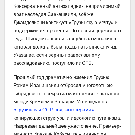
Консервативный антизападник, непримиримый
враг наследия Саакашвили, всё же
Джамделиани критикует «Грузинскую мечту» и
поддерживает протесты. По версии церковного
суда, Шинджикашвили завербовал монахиню,
которая должна была подсыпать епископу яд.
Указание, если верить православному
расследованию, поступило из СГБ.
Прошлый год драматично изменил Грузию.
Режим Иванишвили отбросил многолетнюю
гибридность, прекратил маятниковые шатания
между Кремлём и Западом. Утверждается
«Грузинская ССР под гангстерами»
,
копирующая структуры и идеологию путинизма.
Назревает дальнейшее ужесточение. Премьер-
министр Ираклий Кобахидзе – именно он