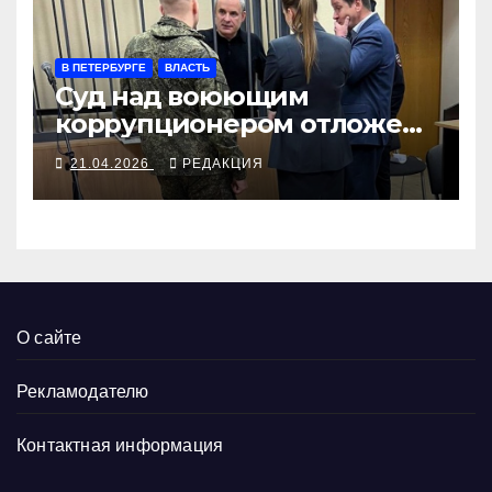
В ПЕТЕРБУРГЕ
ВЛАСТЬ
Суд над воюющим
коррупционером отложен
для поиска его медали
21.04.2026
РЕДАКЦИЯ
О сайте
Рекламодателю
Контактная информация