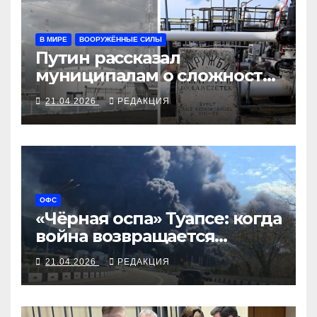
В МИРЕ
ВООРУЖЁННЫЕ СИЛЫ
Путин рассказал
муниципалам о сложности
и опасности боевых
21.04.2026
РЕДАКЦИЯ
действий
ОФС
«Чёрная оспа» Туапсе: когда
война возвращается
нефтяным дождём
21.04.2026
РЕДАКЦИЯ