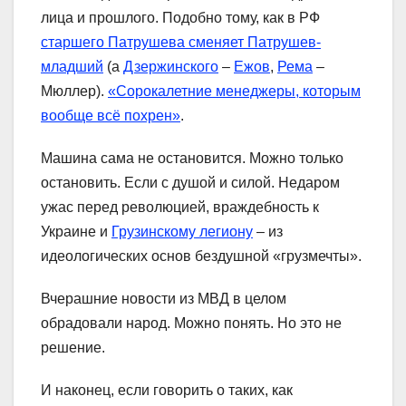
лица и прошлого. Подобно тому, как в РФ
старшего Патрушева сменяет Патрушев-
младший
(а
Дзержинского
–
Ежов
,
Рема
–
Мюллер).
«Сорокалетние менеджеры, которым
вообще всё похрен»
.
Машина сама не остановится. Можно только
остановить. Если с душой и силой. Недаром
ужас перед революцией, враждебность к
Украине и
Грузинскому легиону
– из
идеологических основ бездушной «грузмечты».
Вчерашние новости из МВД в целом
обрадовали народ. Можно понять. Но это не
решение.
И наконец, если говорить о таких, как