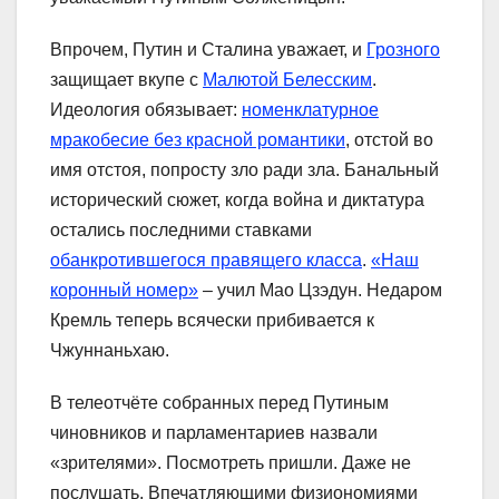
Впрочем, Путин и Сталина уважает, и
Грозного
защищает вкупе с
Малютой Белесским
.
Идеология обязывает:
номенклатурное
мракобесие без красной романтики
, отстой во
имя отстоя, попросту зло ради зла. Банальный
исторический сюжет, когда война и диктатура
остались последними ставками
обанкротившегося правящего класса
.
«Наш
коронный номер»
– учил Мао Цзэдун. Недаром
Кремль теперь всячески прибивается к
Чжуннаньхаю.
В телеотчёте собранных перед Путиным
чиновников и парламентариев назвали
«зрителями». Посмотреть пришли. Даже не
послушать. Впечатляющими физиономиями