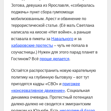
Зотова, девушка из Ярославля, «собиралась
поджечь» пункт сбора гумпомощи
мобилизованным. Арест и обвинение по
террористической статье. (Её мать Светлана
написала на киоске «Нет войне», а раньше
вставала в пикеты за
Навального
и за
хабаровские протесты
– чуть не попала в
соучастницы.) Нужен для этого парад планет в
Гостином? Всё
проще делается
.
Остаётся распространить новую карательную
политику на глубинную бытовуху – вот тут
пригодятся кадры «СВО» и
пригожее
«консервативное движение»
. Социальная
динамика очевидна. Протестный потенциал
далеко-далеко не сводится к эмигрантским
роликам на Ютьюбе. Есть
неодолимый базар
,