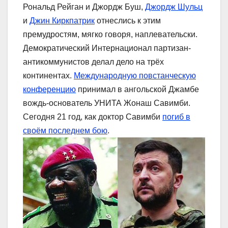
Рональд Рейган и Джордж Буш,
Джордж Шульц
и
Джин Киркпатрик
отнеслись к этим
премудростям, мягко говоря, наплевательски.
Демократический Интернационал партизан-
антикоммунистов делал дело на трёх
континентах.
Международную повстанческую
конференцию
принимал в ангольской Джамбе
вождь-основатель УНИТА Жонаш Савимби.
Сегодня 21 год, как доктор Савимби
погиб в
своём последнем бою
.