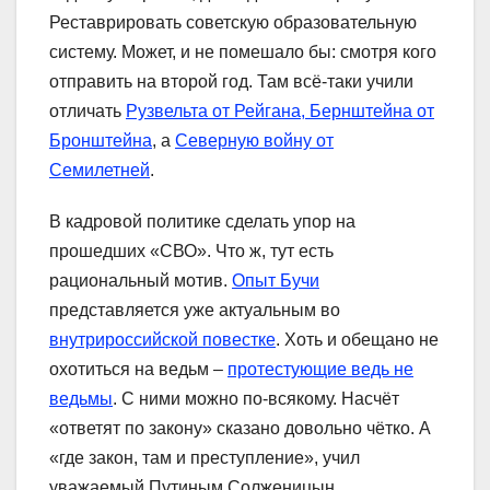
Реставрировать советскую образовательную
систему. Может, и не помешало бы: смотря кого
отправить на второй год. Там всё-таки учили
отличать
Рузвельта от Рейгана, Бернштейна от
Бронштейна
, а
Северную войну от
Семилетней
.
В кадровой политике сделать упор на
прошедших «СВО». Что ж, тут есть
рациональный мотив.
Опыт Бучи
представляется уже актуальным во
внутрироссийской повестке
. Хоть и обещано не
охотиться на ведьм –
протестующие ведь не
ведьмы
. С ними можно по-всякому. Насчёт
«ответят по закону» сказано довольно чётко. А
«где закон, там и преступление», учил
уважаемый Путиным Солженицын.