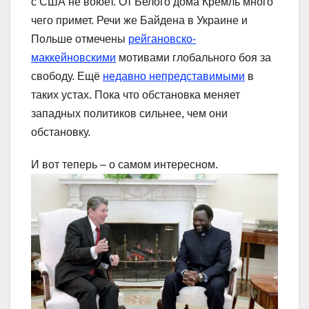
с США не воюет. От Белого дома Кремль много
чего примет. Речи же Байдена в Украине и
Польше отмечены
рейгановско-
маккейновскими
мотивами глобального боя за
свободу. Ещё
недавно непредставимыми
в
таких устах. Пока что обстановка меняет
западных политиков сильнее, чем они
обстановку.
И вот теперь – о самом интересном.