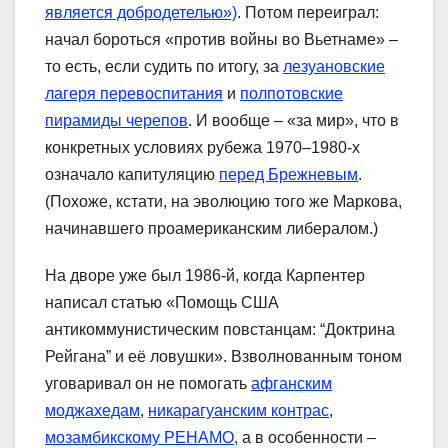
является добродетелью»)
. Потом переиграл:
начал бороться «против войны во Вьетнаме» –
то есть, если судить по итогу, за
лезуановские
лагеря перевоспитания
и
полпотовские
пирамиды черепов
. И вообще – «за мир», что в
конкретных условиях рубежа 1970–1980-х
означало капитуляцию
перед Брежневым
.
(Похоже, кстати, на эволюцию того же Маркова,
начинавшего проамериканским либералом.)
На дворе уже был 1986-й, когда Карпентер
написал статью «Помощь США
антикоммунистическим повстанцам: “Доктрина
Рейгана” и её ловушки». Взволнованным тоном
уговаривал он не помогать
афганским
моджахедам
,
никарагуанским контрас
,
мозамбикскому РЕНАМО
, а в особенности –