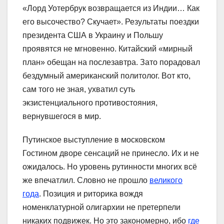
«Лорд Уотербрук возвращается из Индии… Как
его высочество? Скучает». Результаты поездки
президента США в Украину и Польшу
проявятся не мгновенно. Китайский «мирный
план» обещан на послезавтра. Зато порадовал
бездумный американский политолог. Вот кто,
сам того не зная, ухватил суть
экзистенциального противостояния,
вернувшегося в мир.
Путинское выступление в московском
Гостином дворе сенсаций не принесло. Их и не
ожидалось. Но уровень рутинности многих всё
же впечатлил. Словно не прошло
великого
года
. Позиция и риторика вождя
номенклатурной олигархии не претерпели
никаких подвижек. Но это закономерно, ибо
где