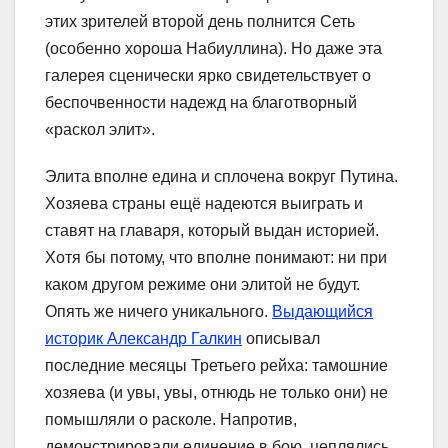
этих зрителей второй день полнится Сеть
(особенно хороша Набиуллина). Но даже эта
галерея сценически ярко свидетельствует о
беспочвенности надежд на благотворный
«раскол элит».
Элита вполне едина и сплочена вокруг Путина.
Хозяева страны ещё надеются выиграть и
ставят на главаря, который выдан историей.
Хотя бы потому, что вполне понимают: ни при
каком другом режиме они элитой не будут.
Опять же ничего уникального.
Выдающийся
историк Александр Галкин
описывал
последние месяцы Третьего рейха: тамошние
хозяева (и увы, увы, отнюдь не только они) не
помышляли о расколе. Напротив,
демонстрировали единение в бою, цеплялись