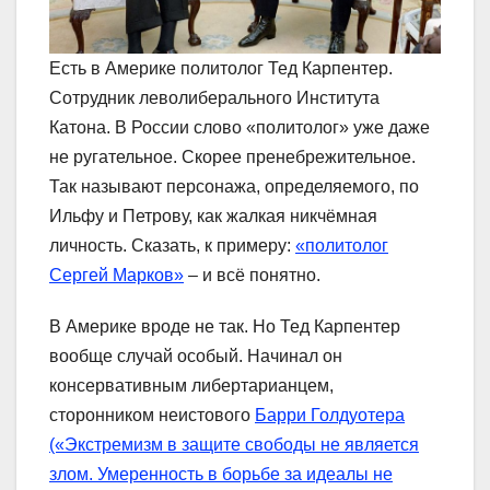
Есть в Америке политолог Тед Карпентер.
Сотрудник леволиберального Института
Катона. В России слово «политолог» уже даже
не ругательное. Скорее пренебрежительное.
Так называют персонажа, определяемого, по
Ильфу и Петрову, как жалкая никчёмная
личность. Сказать, к примеру:
«политолог
Сергей Марков»
– и всё понятно.
В Америке вроде не так. Но Тед Карпентер
вообще случай особый. Начинал он
консервативным либертарианцем,
сторонником неистового
Барри Голдуотера
(«Экстремизм в защите свободы не является
злом. Умеренность в борьбе за идеалы не