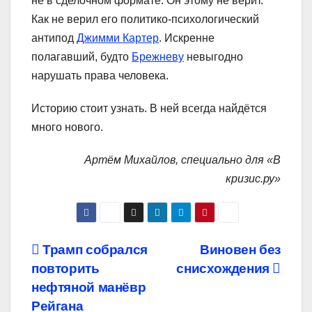
не в сделочном формате. Он этому не верит.
Как не верил его политико-психологический
антипод
Джимми Картер
. Искренне
полагавший, будто
Брежневу
невыгодно
нарушать права человека.
Историю стоит узнать. В ней всегда найдётся
много нового.
Артём Михайлов, специально для «В
кризис.ру»
Навигация
Трамп собрался
Виновен без
повторить
снисхождения
по
нефтяной манёвр
записям
Рейгана