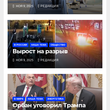
с визитом в Америке
НОЯ 9, 2025
РЕДАКЦИЯ
В РОССИИ
НАША ТЕМА
ОБЩЕСТВО
Вырост на разрыв
НОЯ 9, 2025
РЕДАКЦИЯ
В МИРЕ
НАША ТЕМА
ЭНЕРГЕТИКА
Орбан уговорил Трампа