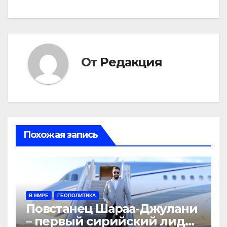
От
Редакция
Похожая запись
В МИРЕ
ГЕОПОЛИТИКА
Повстанец Шараа-Джулани
– первый сирийский лидер