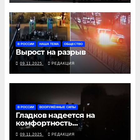
В РОССИИ
НАША ТЕМА
ОБЩЕСТВО
Вырост на разрыв
09.11.2025
РЕДАКЦИЯ
В РОССИИ
ВООРУЖЁННЫЕ СИЛЫ
Гладков надеется на
комфортность
белгородского блэкаута
09.11.2025
РЕДАКЦИЯ