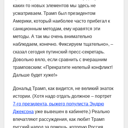
каких-то новых элементов мы здесь не
усматриваем. Трамп был президентом
Америки, который наиболее часто прибегал к
санкционным методам, ему нравятся эти
методы. А так мы очень внимательно
наблюдаем, конечно. Фиксируем тщательно», –
сказал сегодня путинский пресс-секретарь.
Довольно вяло, если сравнить с вчерашним
трамповским: «Прекратите нелепый конфликт!
Дальше будет хуже!»
Дональд Трамп, как видится, не великий знаток
истории. (Хотя надо отдать должное – портрет
7-го президента, рыжего популиста Эндрю
Джексона
уже вывешен в кабинете.) Реально
впечатляют рассуждения, как любит Трамп
русский народ за помощь, которую Россия