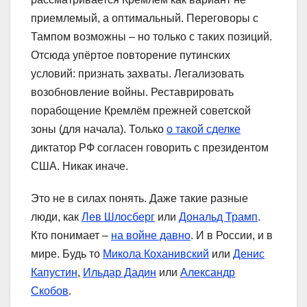
приемлемый, а оптимальный. Переговоры с
Тампом возможны – но только с таких позиций.
Отсюда упёртое повторение путинских
условий: признать захваты. Легализовать
возобновление войны. Реставрировать
порабощение Кремлём прежней советской
зоны (для начала). Только
о такой сделке
диктатор РФ согласен говорить с президентом
США. Никак иначе.
Это не в силах понять. Даже такие разные
люди, как
Лев Шлосберг
или
Дональд Трамп
.
Кто понимает –
на войне давно
. И в России, и в
мире. Будь то
Микола Коханивский
или
Денис
Капустин
,
Ильдар Дадин
или
Александр
Скобов
.