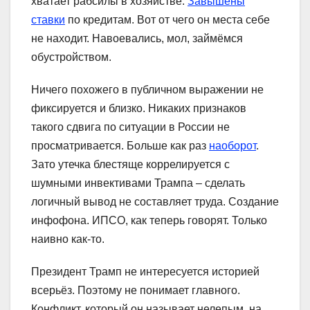
хватает рабсилы в хозяйстве.
Завышены
ставки
по кредитам. Вот от чего он места себе
не находит. Навоевались, мол, займёмся
обустройством.
Ничего похожего в публичном выражении не
фиксируется и близко. Никаких признаков
такого сдвига по ситуации в России не
просматривается. Больше как раз
наоборот
.
Зато утечка блестяще коррелируется с
шумными инвективами Трампа – сделать
логичный вывод не составляет труда. Создание
инфофона. ИПСО, как теперь говорят. Только
наивно как-то.
Президент Трамп не интересуется историей
всерьёз. Поэтому не понимает главного.
Конфликт, который он называет нелепым, на