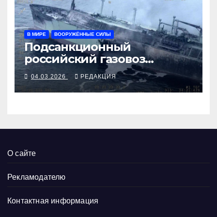
В МИРЕ
ВООРУЖЁННЫЕ СИЛЫ
Подсанкционный
российский газовоз
атакован с побережья
04.03.2026
РЕДАКЦИЯ
Ливии
О сайте
Рекламодателю
Контактная информация