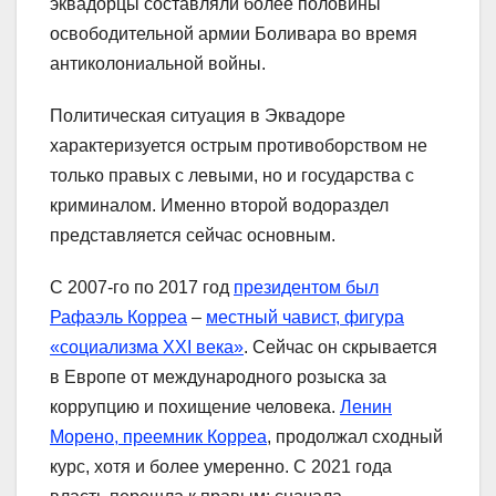
эквадорцы составляли более половины
освободительной армии Боливара во время
антиколониальной войны.
Политическая ситуация в Эквадоре
характеризуется острым противоборством не
только правых с левыми, но и государства с
криминалом. Именно второй водораздел
представляется сейчас основным.
С 2007-го по 2017 год
президентом был
Рафаэль Корреа
–
местный чавист, фигура
«социализма XXI века»
. Сейчас он скрывается
в Европе от международного розыска за
коррупцию и похищение человека.
Ленин
Морено, преемник Корреа
, продолжал сходный
курс, хотя и более умеренно. С 2021 года