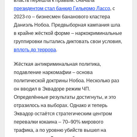
власть перешла к правым: сначала
президентом стал банкир Гильермо Лассо
, с
2023-го – бизнесмен бананового кластера
Даниэль Нобоа. Предвыборная кампания шла
в крайне жёсткой форме – наркокриминальные
группировки пытались диктовать свои условия,
вплоть до террора
.
Жёсткая антикриминальная политика,
подавление наркомафии – основа
политической доктрины Нобоа. Несколько раз
он вводил в Эквадоре режим ЧП.
Определённые результаты достигнуты, и это
отразилось на выборах. Однако и теперь
Эквадор остаётся стратегическим центром
перевалки кокаина – 70–90% мирового
трафика, а по уровню убийств вышел на