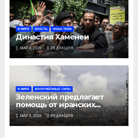
В МИРЕ
ВЛАСТЬ
НАША ТЕМА
Династия Хаменеи
МАР 4, 2026
РЕДАКЦИЯ
В МИРЕ
ВООРУЖЁННЫЕ СИЛЫ
Зеленский предлагает
помощь от иранских
дронов, Трамп готов
МАР 3, 2026
РЕДАКЦИЯ
громить до конца, ЦАХАЛ
добивает иранских
союзников