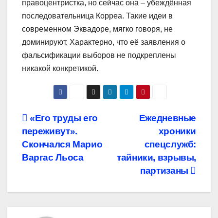
правоцентристка, но сейчас она – убеждённая
последовательница Корреа. Такие идеи в
современном Эквадоре, мягко говоря, не
доминируют. Характерно, что её заявления о
фальсификации выборов не подкреплены
никакой конкретикой.
Навигация
«Его труды его
Ежедневные
переживут».
хроники
по
Скончался Марио
спецслужб:
записям
Варгас Льоса
тайники, взрывы,
партизаны