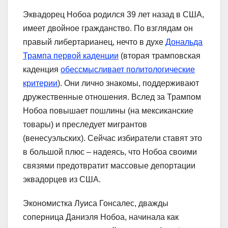
Эквадорец Нобоа родился 39 лет назад в США,
имеет двойное гражданство. По взглядам он
правый либертарианец, нечто в духе
Дональда
Трампа первой каденции
(вторая трамповская
каденция
обессмысливает политологические
критерии
). Они лично знакомы, поддерживают
дружественные отношения. Вслед за Трампом
Нобоа повышает пошлины (на мексиканские
товары) и преследует мигрантов
(венесуэльских). Сейчас избиратели ставят это
в большой плюс – надеясь, что Нобоа своими
связями предотвратит массовые депортации
эквадорцев из США.
Экономистка Луиса Гонсалес, дважды
соперница Даниэля Нобоа, начинала как