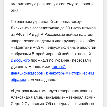
американскую реактивную систему залпового
огня.
По оценкам украинской стороны, вокруг
Лисичанска сосредоточено до 30 тысяч штыков
из РФ, ЛНР и ДНР. Российские войска на этом
направлении сведены в две группировки войск
– «Центр» и «Юг». Недвусмысленные аналогии
с образами Второй мировой войны, с песней
Высоцкого
про «идут по Украине» перестали
удивлять. Неодолимая
тяга «Z-
денацификаторов» к некоторым историческим
образам
замечена давно.
«Центровыми» командует генерал-полковник
Александр Лапин, «южанами» – генерал армии
Сергей Суровикин. Оба генерала – «сирийцы»: