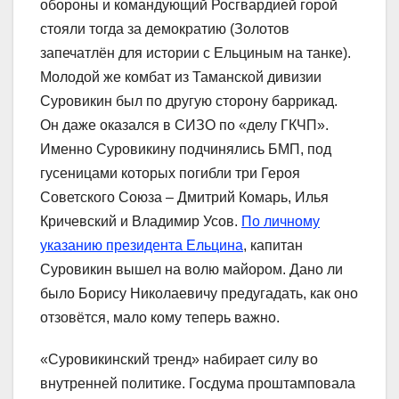
обороны и командующий Росгвардией горой
стояли тогда за демократию (Золотов
запечатлён для истории с Ельциным на танке).
Молодой же комбат из Таманской дивизии
Суровикин был по другую сторону баррикад.
Он даже оказался в СИЗО по «делу ГКЧП».
Именно Суровикину подчинялись БМП, под
гусеницами которых погибли три Героя
Советского Союза – Дмитрий Комарь, Илья
Кричевский и Владимир Усов.
По личному
указанию президента Ельцина
, капитан
Суровикин вышел на волю майором. Дано ли
было Борису Николаевичу предугадать, как оно
отзовётся, мало кому теперь важно.
«Суровикинский тренд» набирает силу во
внутренней политике. Госдума проштамповала