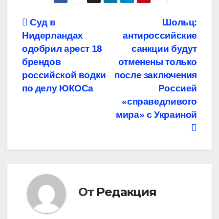
Навигация
Суд в
Шольц:
Нидерландах
антироссийские
по
одобрил арест 18
санкции будут
записям
брендов
отменены только
российской водки
после заключения
по делу ЮКОСа
Россией
«справедливого
мира» с Украиной
От
Редакция