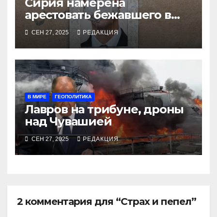
Сирия намерена
арестовать бежавшего в
Москву экс-диктатора
СЕН 27, 2025
РЕДАКЦИЯ
В МИРЕ
ГЕОПОЛИТИКА
Лавров на трибуне, дроны
над Чувашией
СЕН 27, 2025
РЕДАКЦИЯ
2 комментария для “Страх и пепел”