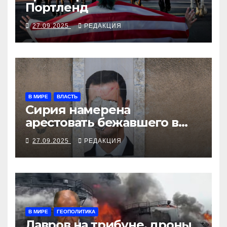
Портленд
27.09.2025
РЕДАКЦИЯ
В МИРЕ
ВЛАСТЬ
Сирия намерена
арестовать бежавшего в
Москву экс-диктатора
27.09.2025
РЕДАКЦИЯ
В МИРЕ
ГЕОПОЛИТИКА
Лавров на трибуне, дроны