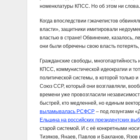
номенклатуры КПСС. Но об этом ни слова.
Когда впоследствии гэкачепистов обвинял
власти», защитники имитировали недоумен
властью в стране! Обвинение, казалось, л
они были обречены свою власть потерять,
Гражданские свободы, многопартийность и
КПСС, коммунистической идеократии и тот
политической системы, в которой только и
Союз ССР, который они возглавляли, вооб
времени уже провозгласили независимость
быстрей, кто медленней, но единым вектор
выламывалась РСФСР
– под лозунгами «
Ельцина на российских президентских вы
старой системой. И с её конкретными носи
Тизяков, Янаев, Павлов и Бакланов, Язов