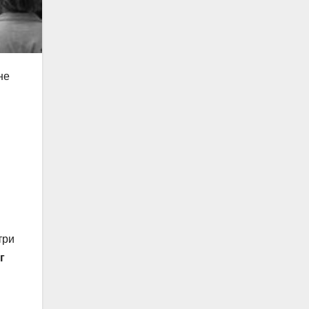
не
три
г