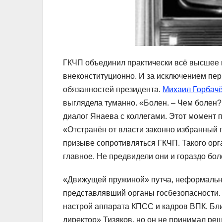
ГКЧП объединил практически всё высшее 
внеконституционно. И за исключением пер
обязанностей президента.
Михаил Горбач
выглядела туманно. «Болен. – Чем болен?
диалог Янаева с коллегами. Этот момент 
«Отстранён от власти законно избранный
призыве сопротивляться ГКЧП. Такого орг
главное. Не предвидели они и гораздо бол
«Движущей пружиной» путча, неформальн
представлявший органы госбезопасности
настрой аппарата КПСС и кадров ВПК. Близ
директор» Тизяков, но он не принимал ре