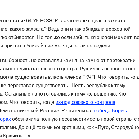
и по статье 64 УК РСФСР в «заговоре с целью захвата
ие: какого захвата? Ведь они и так обладали верховной
егко отбивается. Но только если забыть ключевой момент: в
 и притом в ближайшие месяцы, если не недели.
 выборность не оставляли камня на камне от партократии
ального диктата союзного центра. Рушились основы основ
 могла существовать власть членов ГКЧП. Что говорить, ког
ще переставал существовать. Шесть республик к тому
. Остальные явно готовились к тому же решению. Кто
ом. Что говорить, когда
из-под союзного контроля
Демократической России». Решительная
победа Бориса
борах
обозначила полную несовместимость новой страны с 
телями. Да ещё такими конкретными, как «Пуго, Стародубце
 и Крючков…»