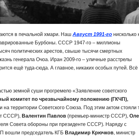
аются в печальной хмари. Наш
Август 1991-го
нисколько 
ставрированные Бурбоны. СССР 1947-го – миллионы
ысяч политических арестов, свыше тысячи смертных
 казнь генерала Очоа. Иран 2009-го – уличные расстрелы
тся ещё туда-сюда. А главное, никаких особых путей. Всё
астью земной суши прогремело «Заявление советского
ный комитет по чрезвычайному положению (ГКЧП),
и на территории Советского Союза. Под этим актом стояли 
нт СССР),
Валентин Павлов
(премьер-министр СССР),
Оле
еля Совета обороны при президенте СССР). Наряду с
ЧП вошли председатель КГБ
Владимир Крючков
, министр