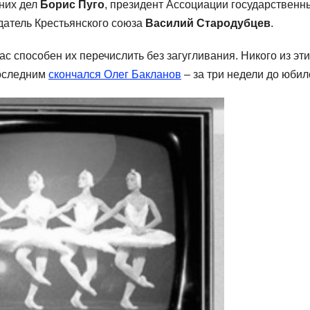
нних дел
Борис Пуго
, президент Ассоциации государственн
датель Крестьянского союза
Василий Стародубцев
.
ас способен их перечислить без загугливания. Никого из эт
Последним
скончался Олег Бакланов
– за три недели до юбил