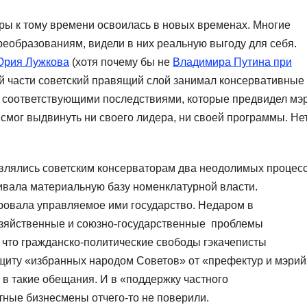
ры к тому времени освоилась в новых временах. Многие
еобразованиям, видели в них реальную выгоду для себя.
рия Лужкова
(хотя почему бы не
Владимира Путина при
ей части советский правящий слой занимал консервативные
 соответствующими последствиями, которые предвидел мэ
е смог выдвинуть ни своего лидера, ни своей программы. Не
лялись советским консерваторам два неодолимых процесс
вала материальную базу номенклатурной власти.
ровала управляемое ими государство. Недаром в
зяйственные и союзно-государственные проблемы
 что гражданско-политические свободы гэкачеписты
щиту «избранных народом Советов» от «префектур и мэрий
 в такие обещания. И в «поддержку частного
тные бизнесмены отчего-то не поверили.