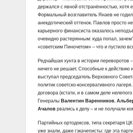
держался с явной отстранённостью, хотя 
Формальный возглавитель Янаев не годил
анекдотический оттенок. Павлов просто н
карьерного финансиста оказалось неподъ
очевидно растерянным: куда попал, зачем
«советским Пиночетом» – что и пустило вс
Редчайшая хунта в истории переворотов – ч
ничего не решает. Способные к действию 
выступал председатель Верховного Сове
политик советско-консервативного лагеря.
договора (кстати, и в самом деле нелепого
Генералы
Валентин Варенников
,
Альбе
Ачалов
рвались к делу – и не получали к
Партийных ортодоксов, типа секретаря 
уже знали, даже гэкачеписты: где эта парт