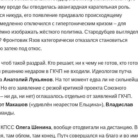
ему вроде бы отводилась авангардная карательная роль.
ся никуда, его появление придавало происходящему
емедленно отключился с гипертоническим кризом – для
ёмно изображать жёсткого политика. Стародубцев выглядел
? Фронтовик Язов категорически отказался становиться
ю затею под откос.
тоб такой раздрай. Кто решает, ни к чему не готов, кто гото
и решению недаром в ГКЧП не входили. Идеологом путча
та
Анатолий Лукьянов
. На тот момент едва ли не сильней
 Но его заявление с резкой критикой проекта Союзного
 – ни да, ни нет) оглашалось отдельно от заявлений ГКЧП.
рт Макашов
(«удивлён неарестом Ельцина»),
Владислав
оманды.
ЦК КПСС
Олега Шенина
, вообще отодвигали на дистанцию. В
ия, там облом, там конец. Путч совершался на благо и во им