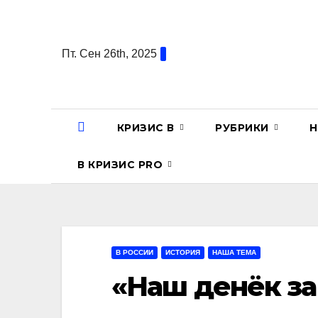
Перейти
к
содержанию
Пт. Сен 26th, 2025
КРИЗИС В
РУБРИКИ
Н
В КРИЗИС PRO
В РОССИИ
ИСТОРИЯ
НАША ТЕМА
«Наш денёк за