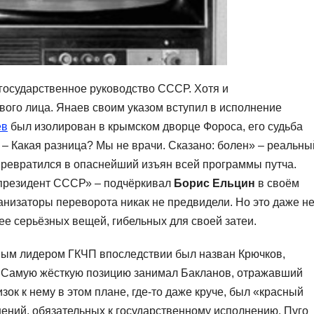
государственное руководство СССР. Хотя и
вого лица. Янаев своим указом вступил в исполнение
ёв
был изолирован в крымском дворце Фороса, его судьба
 – Какая разница? Мы не врачи. Сказано: болен» – реальны
превратился в опаснейший изъян всей программы путча.
 президент СССР» – подчёркивал
Борис Ельцин
в своём
анизаторы переворота никак не предвидели. Но это даже н
ее серьёзных вещей, гибельных для своей затеи.
ым лидером ГКЧП впоследствии был назван Крючков,
. Самую жёсткую позицию занимал Бакланов, отражавший
ок к нему в этом плане, где-то даже круче, был «красный
шений, обязательных к государственному исполнению. Пуго