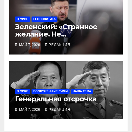
В МИРЕ
ГЕОПОЛИТИКА
Зеленский: «Странное
желание. Не
рекомендуем»
МАЙ 7, 2026
РЕДАКЦИЯ
В МИРЕ
ВООРУЖЁННЫЕ СИЛЫ
НАША ТЕМА
Генеральная отсрочка
МАЙ 7, 2026
РЕДАКЦИЯ