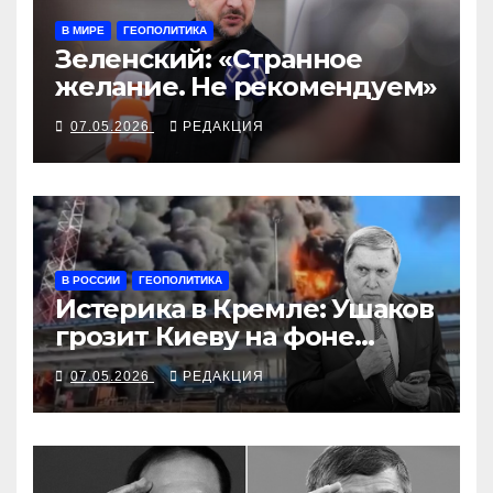
В МИРЕ
ГЕОПОЛИТИКА
Зеленский: «Странное
желание. Не рекомендуем»
07.05.2026
РЕДАКЦИЯ
В РОССИИ
ГЕОПОЛИТИКА
Истерика в Кремле: Ушаков
грозит Киеву на фоне
горящей Перми»
07.05.2026
РЕДАКЦИЯ