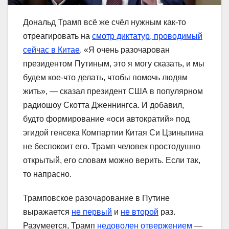
Дональд Трамп всё же счёл нужным как-то
отреагировать на
смотр диктатур, проводимый
сейчас в Китае
. «Я очень разочарован
президентом Путиным, это я могу сказать, и мы
будем кое-что делать, чтобы помочь людям
жить», — сказал президент США в популярном
радиошоу Скотта Дженнингса. И добавил,
будто формирование «оси автократий» под
эгидой генсека Компартии Китая Си Цзиньпина
не беспокоит его. Трамп человек простодушно
открытый, его словам можно верить. Если так,
то напрасно.
Трамповское разочарование в Путине
выражается
не первый
и
не второй
раз.
Разумеется, Трамп
недоволен отвержением
—