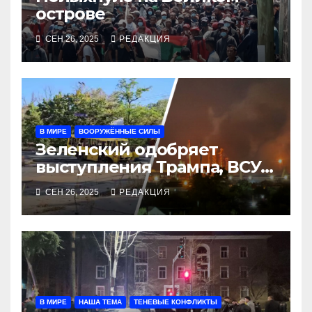
острове
СЕН 26, 2025
РЕДАКЦИЯ
В МИРЕ
ВООРУЖЁННЫЕ СИЛЫ
Зеленский одобряет
выступления Трампа, ВСУ
закрыли Добропольский
СЕН 26, 2025
РЕДАКЦИЯ
рубеж
В МИРЕ
НАША ТЕМА
ТЕНЕВЫЕ КОНФЛИКТЫ