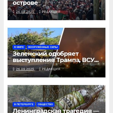
острове
26.09.2025
РЕДАКЦИЯ
В МИРЕ
ВООРУЖЁННЫЕ СИЛЫ
Зеленский одобряет
выступления Трампа, ВСУ
закрыли Добропольский
26.09.2025
РЕДАКЦИЯ
рубеж
В ПЕТЕРБУРГЕ
ОБЩЕСТВО
Ленинградская трагедия —