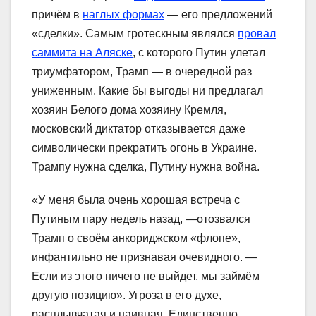
причём в
наглых формах
— его предложений
«сделки». Самым гротескным являлся
провал
саммита на Аляске
, с которого Путин улетал
триумфатором, Трамп — в очередной раз
униженным. Какие бы выгоды ни предлагал
хозяин Белого дома хозяину Кремля,
московский диктатор отказывается даже
символически прекратить огонь в Украине.
Трампу нужна сделка, Путину нужна война.
«У меня была очень хорошая встреча с
Путиным пару недель назад, —отозвался
Трамп о своём анкориджском «флопе»,
инфантильно не признавая очевидного. —
Если из этого ничего не выйдет, мы займём
другую позицию». Угроза в его духе,
расплывчатая и наивная. Единственно