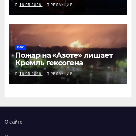
скоординированы с боями
16.05.2026
РЕДАКЦИЯ
за Малую Токмачку
ОФС
Пожар на «Азоте» лишает
Кремль гексогена
16.05.2026
РЕДАКЦИЯ
О сайте