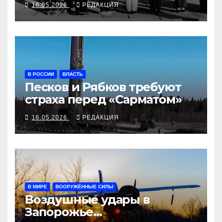
16.05.2026
РЕДАКЦИЯ
В РОССИИ
ВЛАСТЬ
Песков и Рябков требуют
страха перед «Сарматом»
16.05.2026
РЕДАКЦИЯ
В МИРЕ
ВООРУЖЁННЫЕ СИЛЫ
Воздушные удары в
Запорожье