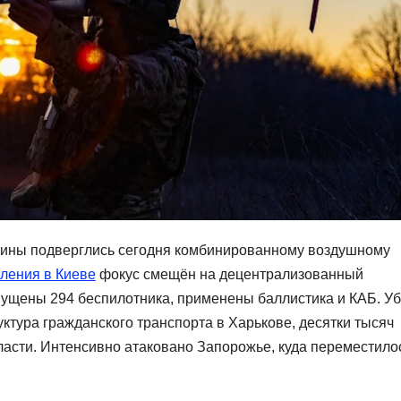
аины подверглись сегодня комбинированному воздушному
пления в Киеве
фокус смещён на децентрализованный
пущены 294 беспилотника, применены баллистика и КАБ. Уб
ктура гражданского транспорта в Харькове, десятки тысяч
ласти. Интенсивно атаковано Запорожье, куда переместило