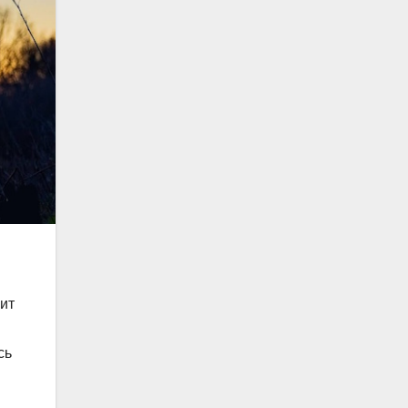
ит
сь