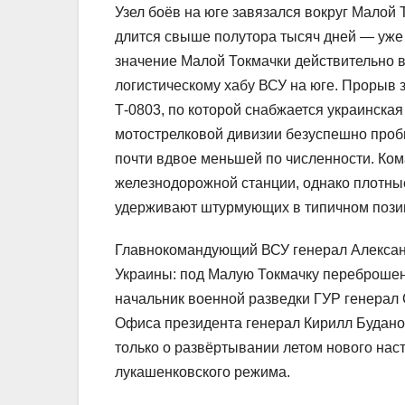
Узел боёв на юге завязался вокруг Малой
длится свыше полутора тысяч дней — уже 
значение Малой Токмачки действительно в
логистическому хабу ВСУ на юге. Прорыв 
Т-0803, по которой снабжается украинска
мотострелковой дивизии безуспешно проби
почти вдвое меньшей по численности. Ком
железнодорожной станции, однако плотны
удерживают штурмующих в типичном пози
Главнокомандующий ВСУ генерал Алексан
Украины: под Малую Токмачку переброше
начальник военной разведки ГУР генерал 
Офиса президента генерал Кирилл Будано
только о развёртывании летом нового наст
лукашенковского режима.