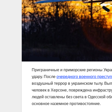
Приграничные и приморские регионы Укр
удару. После
очередного военного престу
воздушный террор в украинском тылу. Вы
человек в Херсоне, повреждена инфрастру
людей оставлены без света в Одесской об
основное наземное противостояние.