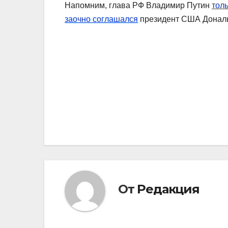
Напомним, глава РФ Владимир Путин
толь
заочно соглашался
президент США Дональ
Навигация
по
записям
От
Редакция