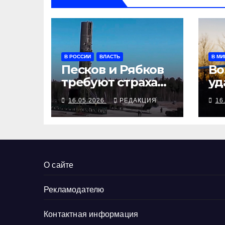
В РОССИИ
ВЛАСТЬ
В МИ
Песков и Рябков
Во
требуют страха
уд
перед
За
16.05.2026
РЕДАКЦИЯ
16
«Сарматом»
ск
ы 
Ма
О сайте
Рекламодателю
Контактная информация