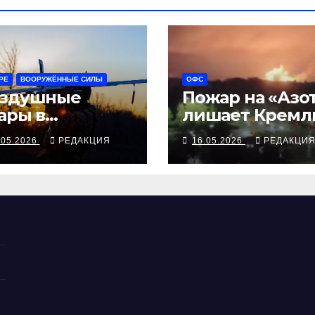
РЕ
ВООРУЖЁННЫЕ СИЛЫ
ОФС
здушные
Пожар на «Азо
ары в
лишает Кремл
порожье
гексогена
.05.2026
РЕДАКЦИЯ
16.05.2026
РЕДАКЦИ
оординирован
с боями за
лую Токмачку