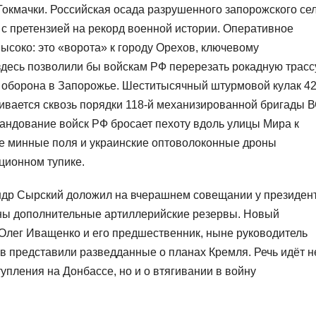
 Токмачки. Российская осада разрушенного запорожского се
с претензией на рекорд военной истории. Оперативное
ысоко: это «ворота» к городу Орехов, ключевому
здесь позволили бы войскам РФ перерезать рокадную трасс
я оборона в Запорожье. Шеститысячный штурмовой кулак 42
вается сквозь порядки 118-й механизированной бригады В
андование войск РФ бросает пехоту вдоль улицы Мира к
е минные поля и украинские оптоволоконные дроны
ционном тупике.
др Сырский доложил на вчерашнем совещании у президен
ны дополнительные артиллерийские резервы. Новый
Олег Иващенко и его предшественник, ныне руководитель
в представили разведданные о планах Кремля. Речь идёт н
упления на Донбассе, но и о втягивании в войну