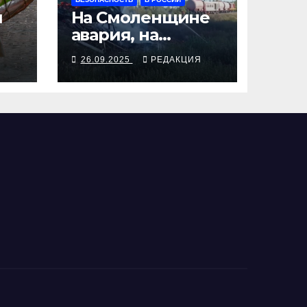
я
На Смоленщине
авария, на
 от
Псковщине
Я
26.09.2025
РЕДАКЦИЯ
взрыв