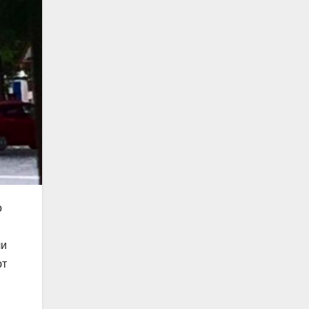
о
ли
ют