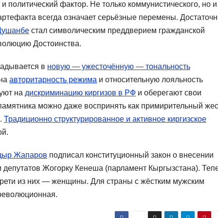
и политический фактор. Не только коммунистического, но и
 артефакта всегда означает серьёзные перемены. Достаточн
 Душанбе
стал символическим преддверием гражданской
волюцию Достоинства.
ладывается в
новую — ужесточённую — тональность
 на
авторитарность режима
и относительную лояльность
руют на
дискриминацию киргизов в РФ
и оберегают свои
памятника можно даже воспринять как примирительный жес
.
Традиционно структурированное и активное киргизское
ой.
адыр Жапаров
подписал конституционный закон о внесении
и депутатов Жогорку Кенеша (парламент Кыргызстана). Теп
трети из них — женщины. Для страны с жёстким мужским
революционная.