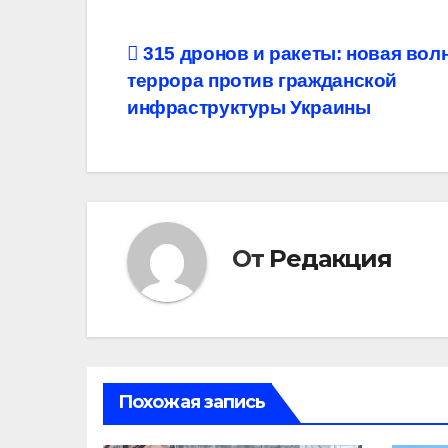
Навигация
315 дронов и ракеты: новая вол
террора против гражданской
по
инфраструктуры Украины
записям
От
Редакция
Похожая запись