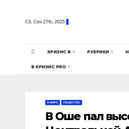
Перейти
к
содержанию
Сб. Сен 27th, 2025
КРИЗИС В
РУБРИКИ
Н
В КРИЗИС PRO
В МИРЕ
ОБЩЕСТВО
В Оше пал вы