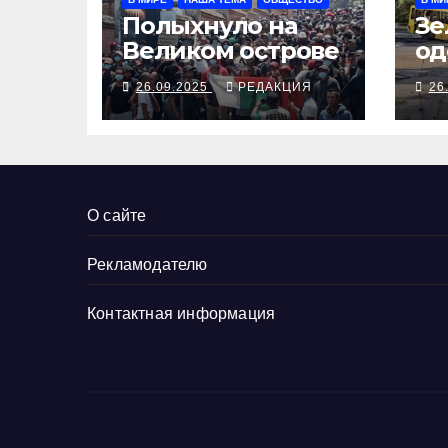
Полыхнуло на
Зе
Великом острове
од
вы
26.09.2025
РЕДАКЦИЯ
26
Тр
за
До
ру
О сайте
Рекламодателю
Контактная информация