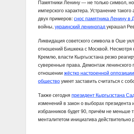
Памятники Ленину — не только символ, но 
имперского характера. Устранение такого
двух примеров:
снос памятника Ленину в
войны,
украинский ленинопад
украшал Ре
Ликвидация советского символа в Оше ук
отношений Бишкека с Москвой. Несмотря
Кремлю, власти Кыргызстана резко реаги
суверенные права. Демонтаж ленинского 
отношении
жёстко настроенной оппозиции
общество
умеет заставить считаться с соб
Также сегодня
президент Кыргызстана С
изменений в закон о выборах президента 
избранников будет 90, причём не меньше 
менталитетом инициатива действительно 